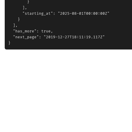
        }

      ],

      "starting_at": "2025-08-01T00:00:00Z"

    }

  ],

  "has_more": true,

  "next_page": "2019-12-27T18:11:19.117Z"
