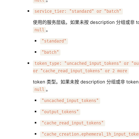
null
service_tier: "standard" or "batch"
使用的服务层级。如果未按 description 分组或非 t
。
null
"standard"
"batch"
token_type: "uncached_input_tokens" or "ou
or "cache_read_input_tokens" or 2 more
token 类型。如果未按 description 分组或非 tok
。
null
"uncached_input_tokens"
"output_tokens"
"cache_read_input_tokens"
"cache_creation.ephemeral_1h_input_toke