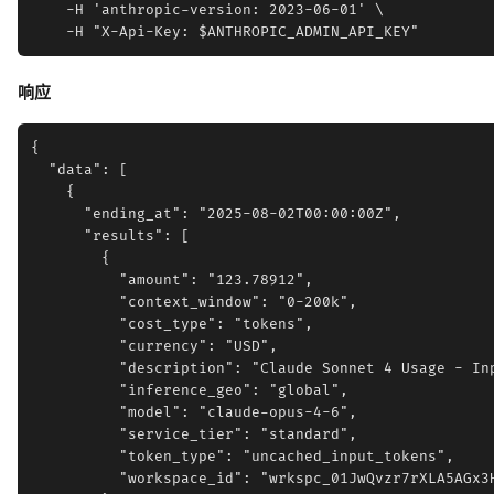
    -H 'anthropic-version: 2023-06-01' \

响应
{

  "data": [

    {

      "ending_at": "2025-08-02T00:00:00Z",

      "results": [

        {

          "amount": "123.78912",

          "context_window": "0-200k",

          "cost_type": "tokens",

          "currency": "USD",

          "description": "Claude Sonnet 4 Usage - Inp
          "inference_geo": "global",

          "model": "claude-opus-4-6",

          "service_tier": "standard",

          "token_type": "uncached_input_tokens",

          "workspace_id": "wrkspc_01JwQvzr7rXLA5AGx3H