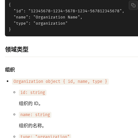
{

  "id": "12345678-1234-5678-1234-567812345678",

  "name": "Organization Name",

  "type": "organization"

领域类型
组织
Organization object { id, name, type }
id: string
组织的 ID。
name: string
组织的名称。
type: "organization"