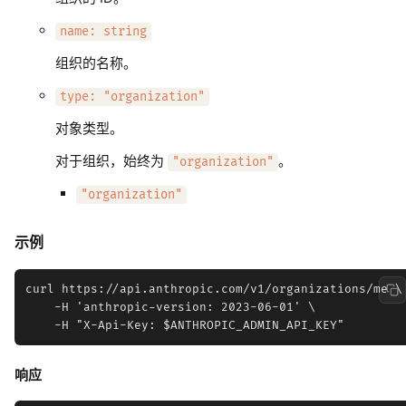
name: string
组织的名称。
type: "organization"
对象类型。
对于组织，始终为
。
"organization"
"organization"
示例
curl https://api.anthropic.com/v1/organizations/me \

    -H 'anthropic-version: 2023-06-01' \

响应