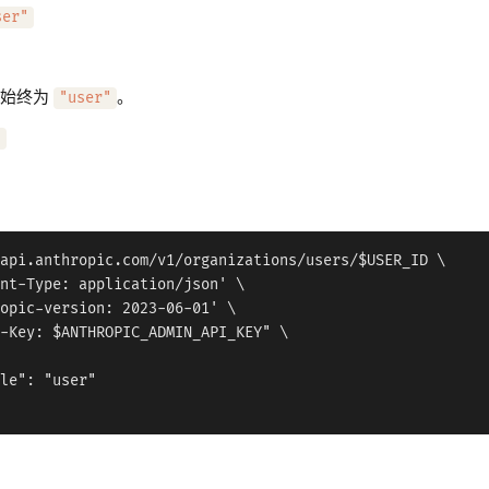
ser"
，始终为
。
"user"
"
api.anthropic.com/v1/organizations/users/$USER_ID \

nt-Type: application/json' \

opic-version: 2023-06-01' \

-Key: $ANTHROPIC_ADMIN_API_KEY" \

le": "user"
