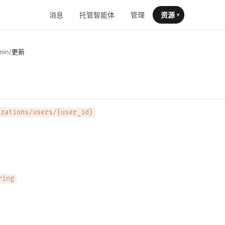
消息
托管智能体
管理
资源
▾
min
/
更新
izations/users/{user_id}
ring