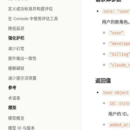
定义成功标准并构建评估
role: "user
在 Console 中使用评估工具
用户的新角色。不
降低延迟
"user"
强化护栏
"develop
减少幻觉
"billing
提升输出一致性
"claude_
缓解越狱
减少提示词泄露
返回值
参考
User object
术语表
id: stri
模型
用户的 ID
模型概览
added_at
模型 ID 与版本