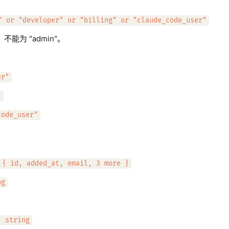
" or "developer" or "billing" or "claude_code_user"
能为 "admin"。
er"
"
code_user"
 { id, added_at, email, 3 more }
ng
。
: string