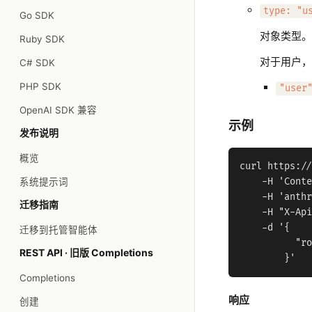
type: "u
Go SDK
对象类型。
Ruby SDK
对于用户
C# SDK
PHP SDK
"user
OpenAI SDK 兼容
示例
发布说明
概览
curl https://
系统提示词
    -H 'Conte
    -H 'anthr
迁移指南
    -H "X-Api
    -d '{

迁移到托管智能体
          "ro
REST API · 旧版 Completions
Completions
响应
创建