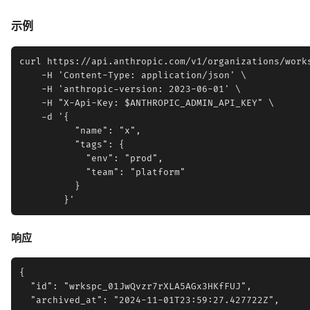
示例
curl https://api.anthropic.com/v1/organizations/works
    -H 'Content-Type: application/json' \

    -H 'anthropic-version: 2023-06-01' \

    -H "X-Api-Key: $ANTHROPIC_ADMIN_API_KEY" \

    -d '{

          "name": "x",

          "tags": {

            "env": "prod",

            "team": "platform"

          }

响应
{

  "id": "wrkspc_01JwQvzr7rXLA5AGx3HKfFUJ",

  "archived_at": "2024-11-01T23:59:27.427722Z",
