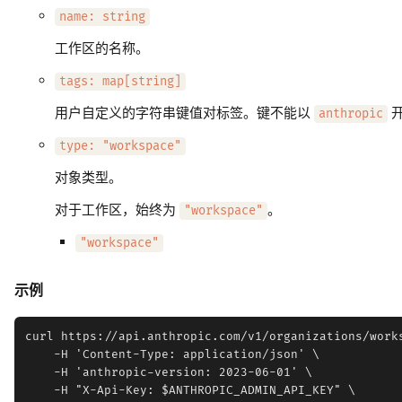
name: string
工作区的名称。
tags: map[string]
用户自定义的字符串键值对标签。键不能以
anthropic
type: "workspace"
对象类型。
对于工作区，始终为
。
"workspace"
"workspace"
示例
curl https://api.anthropic.com/v1/organizations/works
    -H 'Content-Type: application/json' \

    -H 'anthropic-version: 2023-06-01' \

    -H "X-Api-Key: $ANTHROPIC_ADMIN_API_KEY" \
