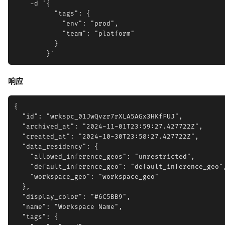
    -d '{

          "tags": {

            "env": "prod",

            "team": "platform"

          }

响应
{

  "id": "wrkspc_01JwQvzr7rXLA5AGx3HKfFUJ",

  "archived_at": "2024-11-01T23:59:27.427722Z",

  "created_at": "2024-10-30T23:58:27.427722Z",

  "data_residency": {

    "allowed_inference_geos": "unrestricted",

    "default_inference_geo": "default_inference_geo",
    "workspace_geo": "workspace_geo"

  },

  "display_color": "#6C5BB9",

  "name": "Workspace Name",

  "tags": {
