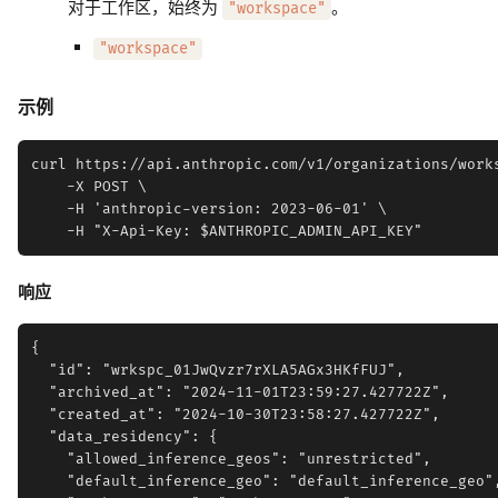
对于工作区，始终为
。
"workspace"
"workspace"
示例
curl https://api.anthropic.com/v1/organizations/works
    -X POST \

    -H 'anthropic-version: 2023-06-01' \

响应
{

  "id": "wrkspc_01JwQvzr7rXLA5AGx3HKfFUJ",

  "archived_at": "2024-11-01T23:59:27.427722Z",

  "created_at": "2024-10-30T23:58:27.427722Z",

  "data_residency": {

    "allowed_inference_geos": "unrestricted",

    "default_inference_geo": "default_inference_geo",