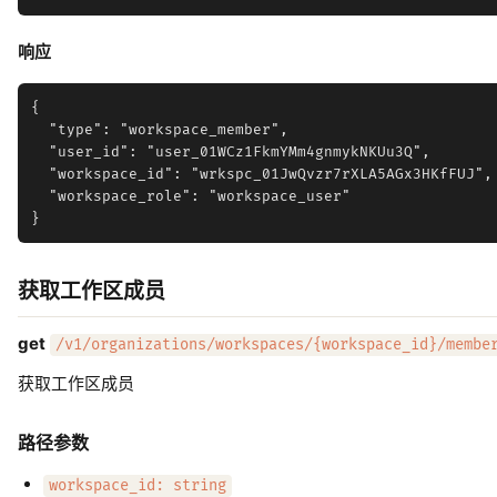
响应
{

  "type": "workspace_member",

  "user_id": "user_01WCz1FkmYMm4gnmykNKUu3Q",

  "workspace_id": "wrkspc_01JwQvzr7rXLA5AGx3HKfFUJ",

  "workspace_role": "workspace_user"

获取工作区成员
get
/v1/organizations/workspaces/{workspace_id}/membe
获取工作区成员
路径参数
workspace_id: string