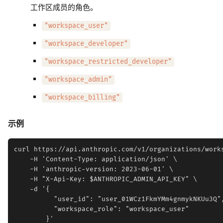
工作区成员的角色。
"workspace_user"
"workspace_developer"
"workspace_restricted_developer"
"workspace_admin"
"workspace_billing"
示例
curl https://api.anthropic.com/v1/organizations/works
    -H 'Content-Type: application/json' \

    -H 'anthropic-version: 2023-06-01' \

    -H "X-Api-Key: $ANTHROPIC_ADMIN_API_KEY" \

    -d '{

          "user_id": "user_01WCz1FkmYMm4gnmykNKUu3Q",
          "workspace_role": "workspace_user"
