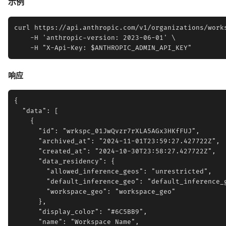
示例
curl https://api.anthropic.com/v1/organizations/works
    -H 'anthropic-version: 2023-06-01' \

响应
{

  "data": [

    {

      "id": "wrkspc_01JwQvzr7rXLA5AGx3HKfFUJ",

      "archived_at": "2024-11-01T23:59:27.427722Z",

      "created_at": "2024-10-30T23:58:27.427722Z",

      "data_residency": {

        "allowed_inference_geos": "unrestricted",

        "default_inference_geo": "default_inference_g
        "workspace_geo": "workspace_geo"

      },

      "display_color": "#6C5BB9",

      "name": "Workspace Name",
