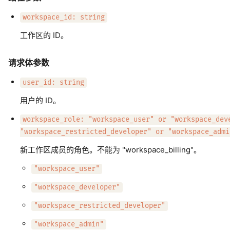
workspace_id: string
工作区的 ID。
请求体参数
user_id: string
用户的 ID。
workspace_role: "workspace_user" or "workspace_dev
"workspace_restricted_developer" or "workspace_admi
新工作区成员的角色。不能为 "workspace_billing"。
"workspace_user"
"workspace_developer"
"workspace_restricted_developer"
"workspace_admin"