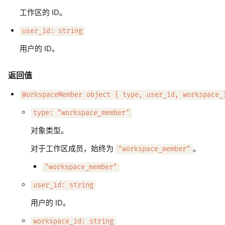
工作区的 ID。
user_id: string
用户的 ID。
返回值
WorkspaceMember object { type, user_id, workspace_
type: "workspace_member"
对象类型。
对于工作区成员，始终为
。
"workspace_member"
"workspace_member"
user_id: string
用户的 ID。
workspace_id: string