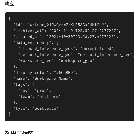
响应
{

  "id": "wrkspc_01JwQvzr7rXLA5AGx3HKfFUJ",

  "archived_at": "2024-11-01T23:59:27.427722Z",

  "created_at": "2024-10-30T23:58:27.427722Z",

  "data_residency": {

    "allowed_inference_geos": "unrestricted",

    "default_inference_geo": "default_inference_geo",
    "workspace_geo": "workspace_geo"

  },

  "display_color": "#6C5BB9",

  "name": "Workspace Name",

  "tags": {

    "env": "prod",

    "team": "platform"

  },

  "type": "workspace"
