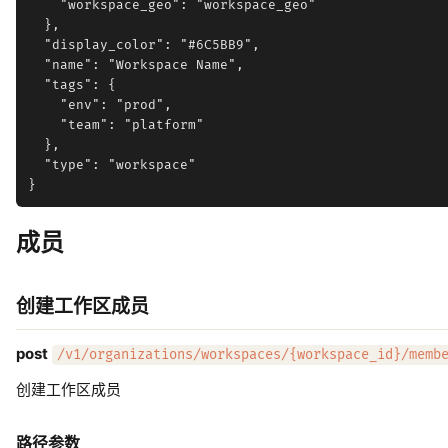
    "workspace_geo": "workspace_geo"

  },

  "display_color": "#6C5BB9",

  "name": "Workspace Name",

  "tags": {

    "env": "prod",

    "team": "platform"

  },

  "type": "workspace"

成员
创建工作区成员
post
/v1/organizations/workspaces/{workspace_id}/memb
创建工作区成员
路径参数