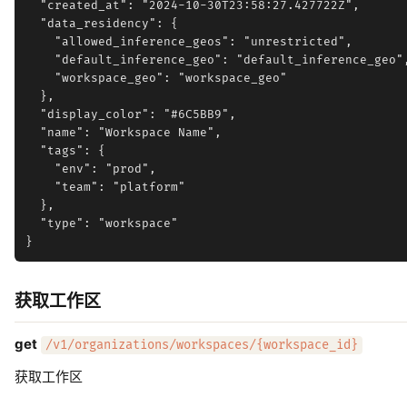
  "created_at": "2024-10-30T23:58:27.427722Z",

  "data_residency": {

    "allowed_inference_geos": "unrestricted",

    "default_inference_geo": "default_inference_geo",
    "workspace_geo": "workspace_geo"

  },

  "display_color": "#6C5BB9",

  "name": "Workspace Name",

  "tags": {

    "env": "prod",

    "team": "platform"

  },

  "type": "workspace"

获取工作区
get
/v1/organizations/workspaces/{workspace_id}
获取工作区