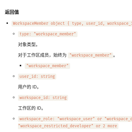
返回值
WorkspaceMember object { type, user_id, workspace_
type: "workspace_member"
对象类型。
对于工作区成员，始终为
。
"workspace_member"
"workspace_member"
user_id: string
用户的 ID。
workspace_id: string
工作区的 ID。
workspace_role: "workspace_user" or "workspace_
"workspace_restricted_developer" or 2 more