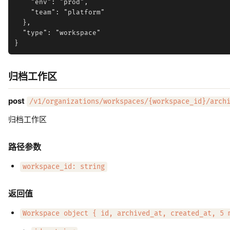
    "env": "prod",

    "team": "platform"

  },

  "type": "workspace"

归档工作区
post
/v1/organizations/workspaces/{workspace_id}/arch
归档工作区
路径参数
workspace_id: string
返回值
Workspace object { id, archived_at, created_at, 5 