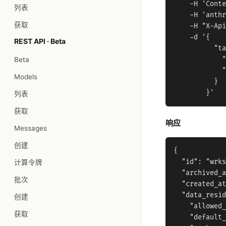
    -H 'Conte
列表
    -H 'anthr
获取
    -H "X-Api
    -d '{

REST API · Beta
          "ta
Beta
            "
            "
Models
          }

列表
获取
响应
Messages
创建
{

  "id": "wrks
计算令牌
  "archived_a
批次
  "created_at
  "data_resid
创建
    "allowed_
获取
    "default_