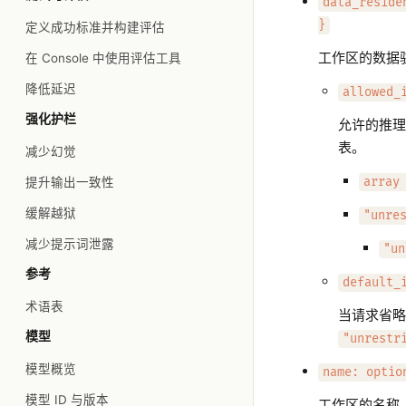
data_reside
}
定义成功标准并构建评估
工作区的数据
在 Console 中使用评估工具
降低延迟
allowed_
强化护栏
允许的推理地
表。
减少幻觉
提升输出一致性
array
缓解越狱
"unre
减少提示词泄露
"un
参考
default_
术语表
当请求省略该
模型
"unrestr
模型概览
name: optio
模型 ID 与版本
工作区的名称