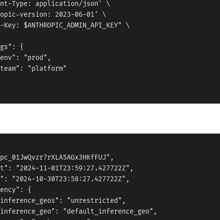
nt-Type: application/json' \

opic-version: 2023-06-01' \

-Key: $ANTHROPIC_ADMIN_API_KEY" \

gs": {

env": "prod",

team": "platform"

pc_01JwQvzr7rXLA5AGx3HKfFUJ",

t": "2024-11-01T23:59:27.427722Z",

": "2024-10-30T23:58:27.427722Z",

ency": {

inference_geos": "unrestricted",

inference_geo": "default_inference_geo",
