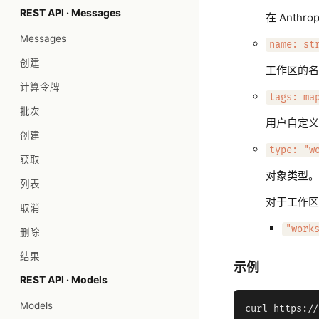
REST API · Messages
在 Anth
Messages
name: st
创建
工作区的名
计算令牌
tags: ma
批次
用户自定
创建
type: "w
获取
对象类型。
列表
对于工作
取消
"work
删除
结果
示例
REST API · Models
Models
curl https://