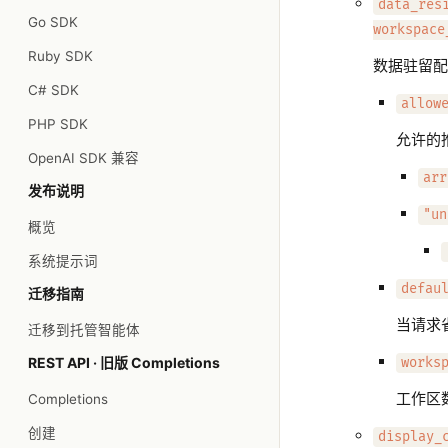
data_res
Go SDK
workspace
Ruby SDK
数据驻留配
C# SDK
allow
PHP SDK
允许的推
OpenAI SDK 兼容
arr
发布说明
"un
概览
系统提示词
defau
迁移指南
当请求
迁移到托管智能体
REST API · 旧版 Completions
works
工作区
Completions
创建
display_