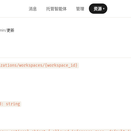
消息
托管智能体
管理
资源
▾
min
/
更新
izations/workspaces/{workspace_id}
d: string