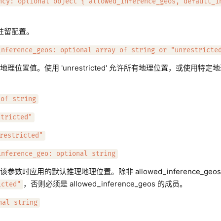
ncy: optional object { allowed_inference_geos, default_i
驻留配置。
inference_geos: optional array of string or "unrestricte
理位置值。使用 'unrestricted' 允许所有地理位置，或使用特
 of string
stricted"
restricted"
inference_geo: optional string
参数时应用的默认推理地理位置。除非 allowed_inference_geos
，否则必须是 allowed_inference_geos 的成员。
icted"
nal string
。