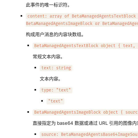
此事件的唯一标识符。
content: array of BetaManagedAgentsTextBlock
BetaManagedAgentsImageBlock or BetaManagedAge
构成用户消息的内容块数组。
BetaManagedAgentsTextBlock object { text, 
常规文本内容。
text: string
文本内容。
type: "text"
"text"
BetaManagedAgentsImageBlock object { sourc
直接指定为 base64 数据或通过 URL 引用的图像
source: BetaManagedAgentsBase64ImageSou