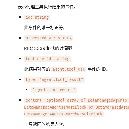
表示代理工具执行结果的事件。
id: string
此事件的唯一标识符。
processed_at: string
RFC 3339 格式的时间戳
tool_use_id: string
此结果对应的
事件的 ID。
agent.tool_use
type: "agent.tool_result"
"agent.tool_result"
content: optional array of BetaManagedAgents
BetaManagedAgentsImageBlock or BetaManagedAge
BetaManagedAgentsSearchResultBlock
工具返回的结果内容。