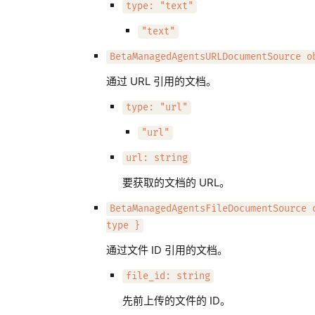
type: "text"
"text"
BetaManagedAgentsURLDocumentSource o
通过 URL 引用的文档。
type: "url"
"url"
url: string
要获取的文档的 URL。
BetaManagedAgentsFileDocumentSource 
type }
通过文件 ID 引用的文档。
file_id: string
先前上传的文件的 ID。