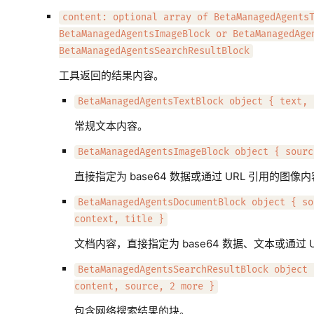
content: optional array of BetaManagedAgents
BetaManagedAgentsImageBlock or BetaManagedAge
BetaManagedAgentsSearchResultBlock
工具返回的结果内容。
BetaManagedAgentsTextBlock object { text, 
常规文本内容。
BetaManagedAgentsImageBlock object { sourc
直接指定为 base64 数据或通过 URL 引用的图像
BetaManagedAgentsDocumentBlock object { so
context, title }
文档内容，直接指定为 base64 数据、文本或通过 U
BetaManagedAgentsSearchResultBlock object 
content, source, 2 more }
包含网络搜索结果的块。