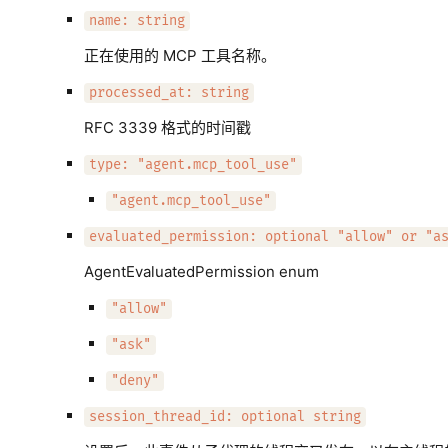
name: string
正在使用的 MCP 工具名称。
processed_at: string
RFC 3339 格式的时间戳
type: "agent.mcp_tool_use"
"agent.mcp_tool_use"
evaluated_permission: optional "allow" or "a
AgentEvaluatedPermission enum
"allow"
"ask"
"deny"
session_thread_id: optional string