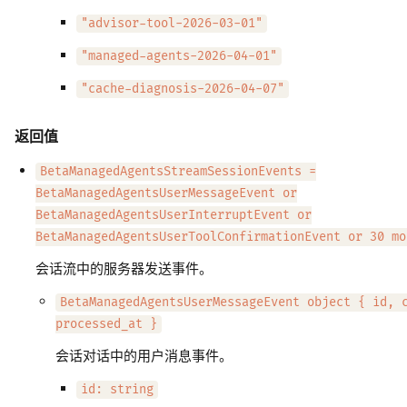
"advisor-tool-2026-03-01"
"managed-agents-2026-04-01"
"cache-diagnosis-2026-04-07"
返回值
BetaManagedAgentsStreamSessionEvents =
BetaManagedAgentsUserMessageEvent or
BetaManagedAgentsUserInterruptEvent or
BetaManagedAgentsUserToolConfirmationEvent or 30 mo
会话流中的服务器发送事件。
BetaManagedAgentsUserMessageEvent object { id, 
processed_at }
会话对话中的用户消息事件。
id: string