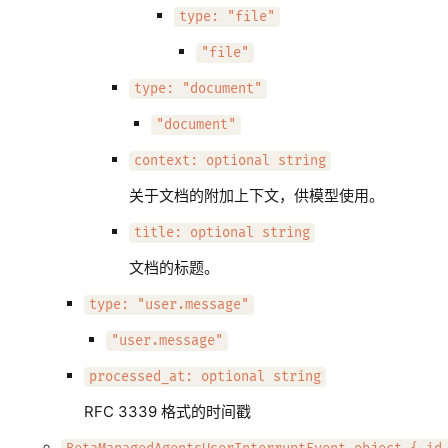
type: "file"
"file"
type: "document"
"document"
context: optional string
关于文档的附加上下文，供模型使用。
title: optional string
文档的标题。
type: "user.message"
"user.message"
processed_at: optional string
RFC 3339 格式的时间戳