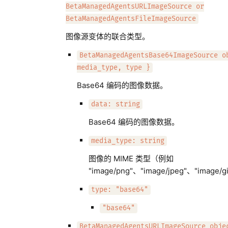
BetaManagedAgentsURLImageSource or
BetaManagedAgentsFileImageSource
图像源变体的联合类型。
BetaManagedAgentsBase64ImageSource o
media_type, type }
Base64 编码的图像数据。
data: string
Base64 编码的图像数据。
media_type: string
图像的 MIME 类型（例如
"image/png"、"image/jpeg"、"image/
type: "base64"
"base64"
BetaManagedAgentsURLImageSource obje