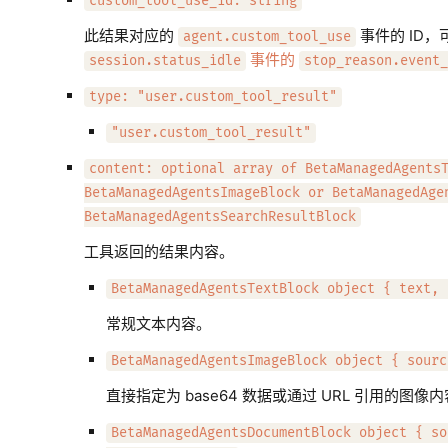
custom_tool_use_id: string
此结果对应的
事件的 ID
agent.custom_tool_use
事件的
session.status_idle
stop_reason.event_
type: "user.custom_tool_result"
"user.custom_tool_result"
content: optional array of BetaManagedAgents
BetaManagedAgentsImageBlock or BetaManagedAge
BetaManagedAgentsSearchResultBlock
工具返回的结果内容。
BetaManagedAgentsTextBlock object { text, 
常规文本内容。
BetaManagedAgentsImageBlock object { sourc
直接指定为 base64 数据或通过 URL 引用的图像
BetaManagedAgentsDocumentBlock object { so