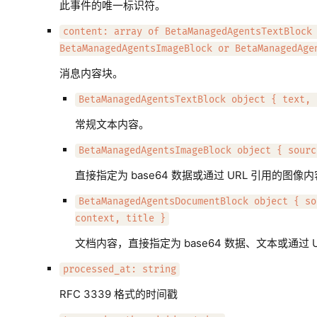
此事件的唯一标识符。
content: array of BetaManagedAgentsTextBlock
BetaManagedAgentsImageBlock or BetaManagedAge
消息内容块。
BetaManagedAgentsTextBlock object { text, 
常规文本内容。
BetaManagedAgentsImageBlock object { sourc
直接指定为 base64 数据或通过 URL 引用的图像
BetaManagedAgentsDocumentBlock object { so
context, title }
文档内容，直接指定为 base64 数据、文本或通过 U
processed_at: string
RFC 3339 格式的时间戳