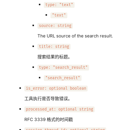
type: "text"
"text"
source: string
The URL source of the search result.
title: string
搜索结果的标题。
type: "search_result"
"search_result"
is_error: optional boolean
工具执行是否导致错误。
processed_at: optional string
RFC 3339 格式的时间戳