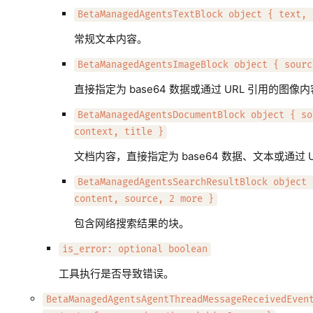
BetaManagedAgentsTextBlock object { text, 
常规文本内容。
BetaManagedAgentsImageBlock object { sourc
直接指定为 base64 数据或通过 URL 引用的图像
BetaManagedAgentsDocumentBlock object { so
context, title }
文档内容，直接指定为 base64 数据、文本或通过 U
BetaManagedAgentsSearchResultBlock object 
content, source, 2 more }
包含网络搜索结果的块。
is_error: optional boolean
工具执行是否导致错误。
BetaManagedAgentsAgentThreadMessageReceivedEven