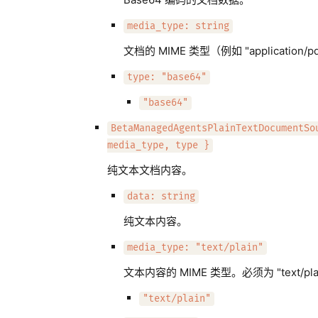
media_type: string
文档的 MIME 类型（例如 "application/p
type: "base64"
"base64"
BetaManagedAgentsPlainTextDocumentSo
media_type, type }
纯文本文档内容。
data: string
纯文本内容。
media_type: "text/plain"
文本内容的 MIME 类型。必须为 "text/pla
"text/plain"