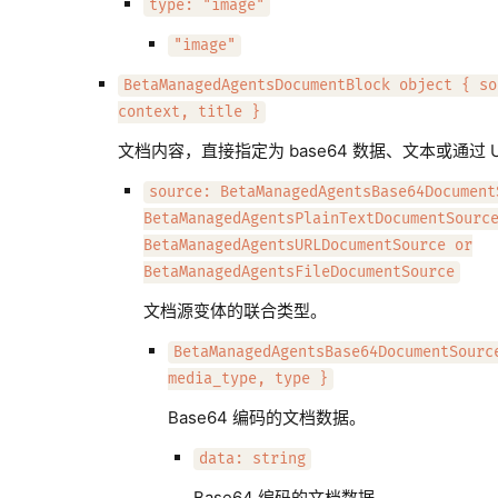
type: "image"
"image"
BetaManagedAgentsDocumentBlock object { so
context, title }
文档内容，直接指定为 base64 数据、文本或通过 U
source: BetaManagedAgentsBase64Document
BetaManagedAgentsPlainTextDocumentSourc
BetaManagedAgentsURLDocumentSource or
BetaManagedAgentsFileDocumentSource
文档源变体的联合类型。
BetaManagedAgentsBase64DocumentSourc
media_type, type }
Base64 编码的文档数据。
data: string
Base64 编码的文档数据。