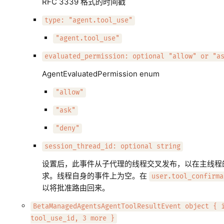
RFC 3339 格式的时间戳
type: "agent.tool_use"
"agent.tool_use"
evaluated_permission: optional "allow" or "a
AgentEvaluatedPermission enum
"allow"
"ask"
"deny"
session_thread_id: optional string
设置后，此事件从子代理的线程交叉发布，以在主线程
求。线程自身的事件上为空。在
user.tool_confirma
以将批准路由回来。
BetaManagedAgentsAgentToolResultEvent object { 
tool_use_id, 3 more }