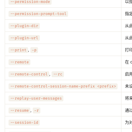
以
--permission-mode
指
--permission-prompt-tool
从
--plugin-dir
从此
--plugin-url
,
打
--print
-p
在 
--remote
,
启
--remote-control
--rc
未
--remote-control-session-name-prefix <prefix>
将
--replay-user-messages
,
通
--resume
-r
为对
--session-id