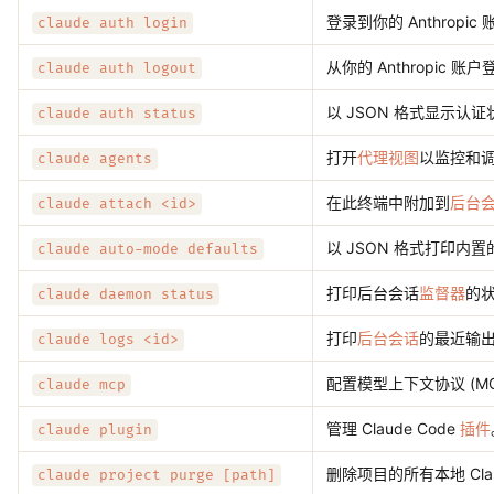
登录到你的 Anthropi
claude auth login
从你的 Anthropic 账户
claude auth logout
以 JSON 格式显示认
claude auth status
打开
代理视图
以监控和
claude agents
在此终端中附加到
后台
claude attach <id>
以 JSON 格式打印内置
claude auto-mode defaults
打印后台会话
监督器
的状
claude daemon status
打印
后台会话
的最近输
claude logs <id>
配置模型上下文协议 (MC
claude mcp
管理 Claude Code
插件
claude plugin
删除项目的所有本地 Cl
claude project purge [path]