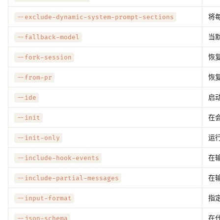
将
--exclude-dynamic-system-prompt-sections
当
--fallback-model
恢
--fork-session
恢复
--from-pr
启动
--ide
在
--init
运
--init-only
在
--include-hook-events
在
--include-partial-messages
指
--input-format
在代
--json-schema