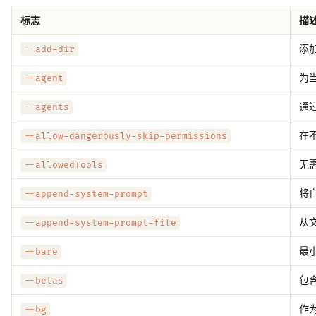
标志
描
添
--add-dir
为
--agent
通过
--agents
在
--allow-dangerously-skip-permissions
无
--allowedTools
将
--append-system-prompt
从
--append-system-prompt-file
最
--bare
包含
--betas
作
--bg