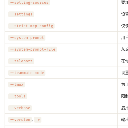
要
--setting-sources
设
--settings
仅
--strict-mcp-config
用
--system-prompt
从
--system-prompt-file
在
--teleport
设
--teammate-mode
为工
--tmux
限制
--tools
启
--verbose
,
输
--version
-v