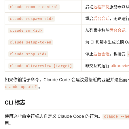
启动
远程控制
服务器以从 
claude remote-control
重启
后台会话
，无论运
claude respawn <id>
从列表中移除
后台会话
claude rm <id>
为 CI 和脚本生成长期 
claude setup-token
停止
后台会话
。也接受
claude stop <id>
非交互式运行
ultrarevi
claude ultrareview [target]
如果你输错子命令，Claude Code 会建议最接近的匹配并退出
。
claude update?
CLI 标志
使用这些命令行标志自定义 Claude Code 的行为。
claude --h
用。