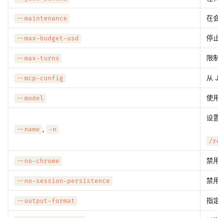
在
--maintenance
停
--max-budget-usd
限
--max-turns
从 
--mcp-config
使
--model
设
,
--name
-n
/r
禁
--no-chrome
禁
--no-session-persistence
指
--output-format