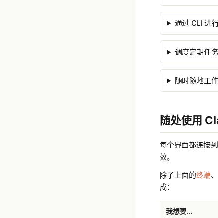
通过 CLI 
调度定期任
随时随地工
随处使用 Cla
每个界面都连接到相同
效。
除了上面的
终端
、
成：
我想要...