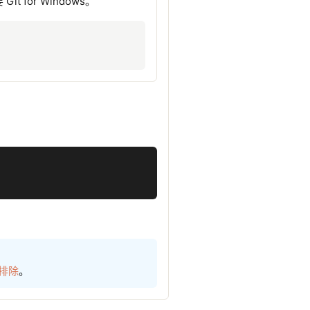
it for Windows。
排除
。