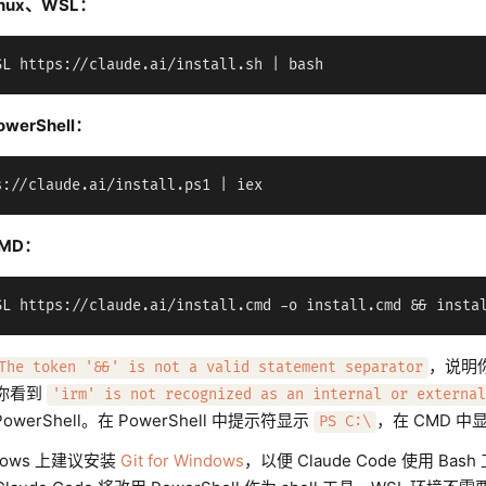
inux、WSL：
owerShell：
CMD：
，说明你
The token '&&' is not a valid statement separator
你看到
'irm' is not recognized as an internal or external
werShell。在 PowerShell 中提示符显示
，在 CMD 中
PS C:\
dows 上建议安装
Git for Windows
，以便 Claude Code 使用 Bash