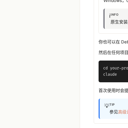
Windows，C
INFO
ℹ️
原生安装
你也可以在 Debi
然后在任何项目中启
cd your-pro
首次使用时会
TIP
💡
参见
高级