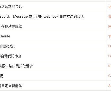
备继续本地会话
Discord、iMessage 或自己的 webhook 事件推送到会话
，在移动端继续
aude
和问题分流
G
获得自动代码审查
G
的缺陷报告路由到拉取请求
S
应用
C
建自定义智能体
A