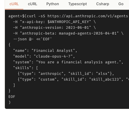
cURL
cURL
Python
Typescript
Csharp
Go
agent=$(curl -sS https://api.anthropic.com/v1/agents 
  -H "x-api-key: $ANTHROPIC_API_KEY" \

  -H "anthropic-version: 2023-06-01" \

  -H "anthropic-beta: managed-agents-2026-04-01" \

  --json @- <<'EOF'

{

  "name": "Financial Analyst",

  "model": "claude-opus-4-7",

  "system": "You are a financial analysis agent.",

  "skills": [

    {"type": "anthropic", "skill_id": "xlsx"},

    {"type": "custom", "skill_id": "skill_abc123", "v
  ]

}

EOF
