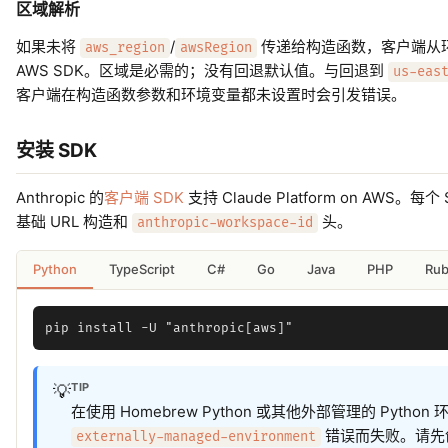
区域解析
如果未将
/
传递给构造函数，客户端从
aws_region
awsRegion
AWS SDK。区域是必需的；没有回退默认值。与回退到
us-eas
客户端在构造函数参数和环境变量都未设置时会引发错误。
安装 SDK
Anthropic 的
客户端 SDK
支持 Claude Platform on A
基础 URL 构造和
头。
anthropic-workspace-id
Python
TypeScript
C#
Go
Java
PHP
Ru
TIP
💡
在使用 Homebrew Python 或其他外部管理的 Python 
错误而失败。请先
externally-managed-environment