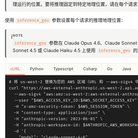
理运行的位置。要将推理固定到特定地理位置，请在每个请
使用
参数设置每个请求的推理地理位置：
inference_geo
NOTE
ℹ️
参数在 Claude Opus 4.6、Claude Son
inference_geo
Sonnet 4.5 或 Claude Haiku 4.5 上使用
的
inference_geo
cURL
Python
Typescript
Csharp
Go
Java
# 将 us-west-2 替换为您的 AWS 区域（URL 和 --aws-sigv4
curl "https://aws-external-anthropic.us-west-2.api.aw
  --aws-sigv4 "aws:amz:us-west-2:aws-external-anthrop
  --user "$AWS_ACCESS_KEY_ID:$AWS_SECRET_ACCESS_KEY" 
  -H "x-amz-security-token: $AWS_SESSION_TOKEN" \

  -H "content-type: application/json" \

  -H "anthropic-version: 2023-06-01" \

  -H "anthropic-workspace-id: $ANTHROPIC_AWS_WORKSPAC
  -d '{

    "model": "claude-sonnet-4-6",
