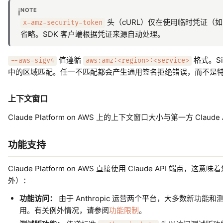
NOTE
ℹ️
头（cURL）仅在使用临时凭证（如 I
x-amz-security-token
省略。SDK 客户端根据凭证来源自动处理。
值遵循
格式。Si
--aws-sigv4
aws:amz:<region>:<service>
中的区域匹配。任一不匹配都会产生通用签名拒绝错误，而不是
上下文窗口
Claude Platform on AWS 上的上下文窗口大小与第一方 Cla
功能支持
Claude Platform on AWS 直接使用 Claude API 端点，
外）：
功能访问：
由于 Anthropic 运营两个平台，大多数新功能和测试
用。有关例外情况，请参阅
功能限制
。