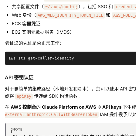
共享配置文件（
），包括 SSO 和
~/.aws/config
credenti
Web 身份（
和
AWS_WEB_IDENTITY_TOKEN_FILE
AWS_ROLE_
ECS 容器凭证
EC2 实例元数据服务（IMDS）
验证您的凭证是否正常工作：
API 密钥认证
对于更简单的集成路径（本地开发和脚本），您可以使用 API 密钥而
或将
传递给 SDK 构造函数。
apiKey
在
AWS 控制台
的
Claude Platform on AWS -> API keys
下生成
IAM 操作授予应
external-anthropic:CallWithBearerToken
NOTE
ℹ️