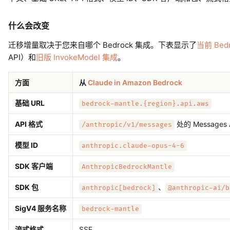
什么会改变
迁移增量取决于您来自哪个 Bedrock 集成。下表显示了
当前 Bed
API）和
旧版 InvokeModel 集成
。
方面
从
Claude in Amazon Bedrock
基础 URL
bedrock-mantle.{region}.api.aws
API 格式
处的 Messages 
/anthropic/v1/messages
模型 ID
anthropic.claude-opus-4-6
SDK 客户端
AnthropicBedrockMantle
SDK 包
、
anthropic[bedrock]
@anthropic-ai/b
SigV4 服务名称
bedrock-mantle
流式格式
SSE