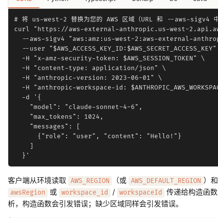
# 将 us-west-2 替换为您的 AWS 区域（URL 和 --aws-sigv4
curl "https://aws-external-anthropic.us-west-2.api.aw
  --aws-sigv4 "aws:amz:us-west-2:aws-external-anthrop
  --user "$AWS_ACCESS_KEY_ID:$AWS_SECRET_ACCESS_KEY" 
  -H "x-amz-security-token: $AWS_SESSION_TOKEN" \

  -H "content-type: application/json" \

  -H "anthropic-version: 2023-06-01" \

  -H "anthropic-workspace-id: $ANTHROPIC_AWS_WORKSPAC
  -d '{

    "model": "claude-sonnet-4-6",

    "max_tokens": 1024,

    "messages": [

      {"role": "user", "content": "Hello!"}

    ]

客户端从环境读取
（或
）
AWS_REGION
AWS_DEFAULT_REGION
或
/
传递给构造函数来
awsRegion
workspace_id
workspaceId
析，构造函数会引发错误；缺少区域同样会引发错误。