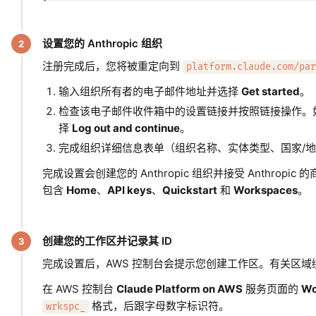
设置您的 Anthropic 组织
注册完成后，您将被重定向到
platform.claude.com/par
输入组织所有者的电子邮件地址并选择
Get started
。
检查该电子邮件收件箱中的设置链接并按照链接操作。
择
Log out and continue
。
完成组织详细信息表单（组织名称、实体类型、国家/
完成设置会创建您的 Anthropic 组织并接受 Anthro
包含
Home
、
API keys
、
Quickstart
和
Workspaces
。
创建您的工作区并记录其 ID
完成设置后，AWS 控制台会提示您创建工作区。有关区域
在 AWS 控制台
Claude Platform on AWS
服务页面的
Wo
格式，后跟字母数字标识符。
wrkspc_