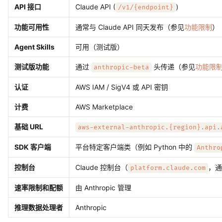
API 接口
Claude API (
)
/v1/{endpoint}
功能可用性
通常与 Claude API 同天发布（参见
功能限制
）
Agent Skills
可用（测试版）
测试版功能
通过
头传递（参见
功能限
anthropic-beta
认证
AWS IAM / SigV4 或 API 密钥
计费
AWS Marketplace
基础 URL
aws-external-anthropic.{region}.api.
SDK 客户端
平台特定客户端类（例如 Python 中的
Anthro
控制台
Claude 控制台（
，通
platform.claude.com
速率限制和配额
由 Anthropic 管理
推理数据处理者
Anthropic