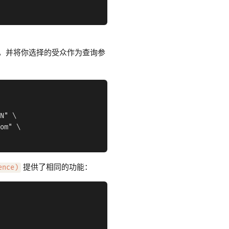
URL，并将你选择的受众作为查询参
N" \

om" \

提供了相同的功能：
ence)