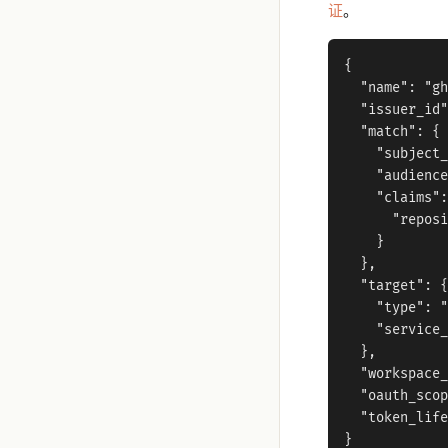
证
。
{

  "name": "gh
  "issuer_id"
  "match": {

    "subject_
    "audience
    "claims":
      "reposi
    }

  },

  "target": {

    "type": "
    "service_
  },

  "workspace_
  "oauth_scop
  "token_life