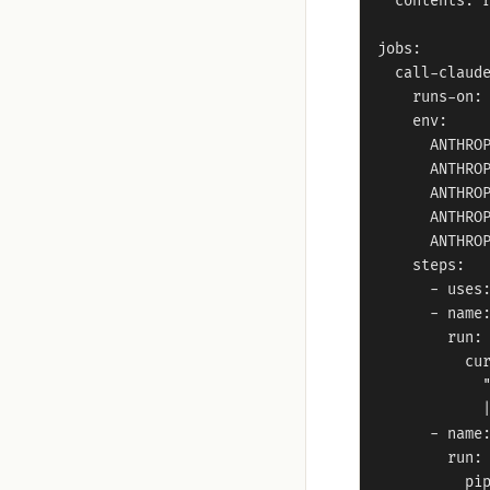
  contents: r
jobs:

  call-claude
    runs-on: 
    env:

      ANTHROP
      ANTHROP
      ANTHROP
      ANTHROP
      ANTHROP
    steps:

      - uses:
      - name:
        run: 
          cur
            "
            |
      - name:
        run: 
          pip