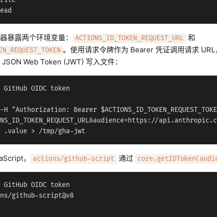
rite

器暴露两个环境变量：
和
ACTIONS_ID_TOKEN_REQUEST_URL
。使用请求令牌作为 Bearer 凭证调用请求 
EN_REQUEST_TOKEN
ON Web Token (JWT) 写入文件：
 GitHub OIDC token

-H "Authorization: Bearer $ACTIONS_ID_TOKEN_REQUEST_TOKE
NS_ID_TOKEN_REQUEST_URL&audience=https://api.anthropic.c
Script，
通过
actions/github-script
core.getIDToken(audi
 GitHub OIDC token

ns/github-script@v8
