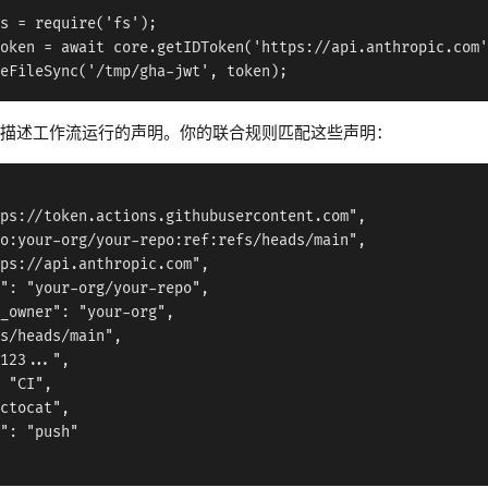
s = require('fs');

oken = await core.getIDToken('https://api.anthropic.com'
描述工作流运行的声明。你的联合规则匹配这些声明：
ps://token.actions.githubusercontent.com",

o:your-org/your-repo:ref:refs/heads/main",

ps://api.anthropic.com",

": "your-org/your-repo",

_owner": "your-org",

s/heads/main",

123...",

 "CI",

ctocat",

": "push"
