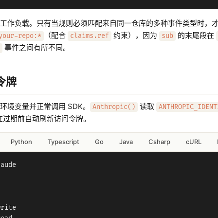
配工作负载。只有当规则必须匹配来自同一仓库的多种事件类型时，
（配合
约束），因为
的末尾段在
your-repo:*
claims.ref
sub
事件之间有所不同。
令牌
环境变量并正常调用 SDK。
读取
Anthropic()
ANTHROPIC_IDENT
并在过期前自动刷新访问令牌。
Python
Typescript
Go
Java
Csharp
cURL
aude

rite
