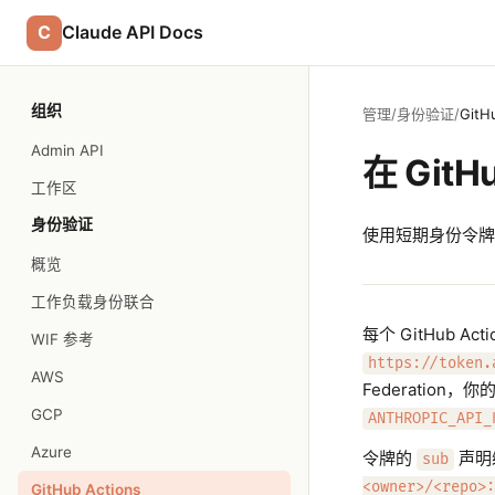
C
Claude API Docs
组织
管理
/
身份验证
/
GitH
Admin API
在 GitH
工作区
身份验证
使用短期身份令牌而非长
概览
工作负载身份联合
每个 GitHub A
WIF 参考
https://token.
AWS
Federation
GCP
ANTHROPIC_API_
Azure
令牌的
声明
sub
<owner>/<repo>:
GitHub Actions