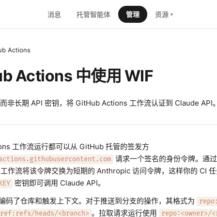
消息
托管智能体
管理
资源
▾
ub Actions
ub Actions 中使用 WIF
期 API 密钥，将 GitHub Actions 工作流认证到 Claude API
ctions 工作流运行都可以从 GitHub 托管的签发方
请求一个签名的身份令牌。通过 Workl
actions.githubusercontent.com
，你的工作流将该令牌交换为短期的 Anthropic 访问令牌，这样你的 C
密钥即可调用 Claude API。
KEY
编码了仓库和触发上下文。对于推送到分支的操作，其格式为
repo
。拉取请求运行使用
ref:refs/heads/<branch>
repo:<owner>/<