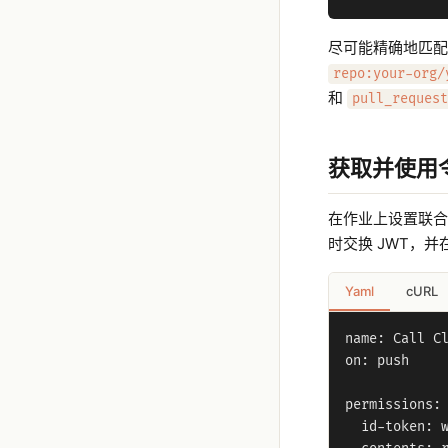
尽可能精确地匹
repo:your-org/
和
pull_request
获取并使用
在作业上设置联合
时交换 JWT，
Yaml
cURL
name: Call Cl
on: push

permissions:

  id-token: w