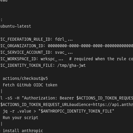
ead

:

ubuntu-latest

IC_FEDERATION_RULE_ID: fdrl_...

IC_ORGANIZATION_ID: 00000000-0000-0000-0000-000000000000
IC_SERVICE_ACCOUNT_ID: svac_...

IC_WORKSPACE_ID: wrkspc_...  # required when the rule co
IC_IDENTITY_TOKEN_FILE: /tmp/gha-jwt

 actions/checkout@v5

 Fetch GitHub OIDC token

|

l -sS -H "Authorization: Bearer $ACTIONS_ID_TOKEN_REQUES
$ACTIONS_ID_TOKEN_REQUEST_URL&audience=https://api.anthr
 jq -r .value > "$ANTHROPIC_IDENTITY_TOKEN_FILE"

 Run your script

|

 install anthropic
