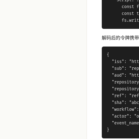
    script: |

      const f
      const t
解码后的令牌携带
{

  "iss": "htt
  "sub": "rep
  "aud": "htt
  "repository
  "repository
  "ref": "ref
  "sha": "abc
  "workflow":
  "actor": "o
  "event_name