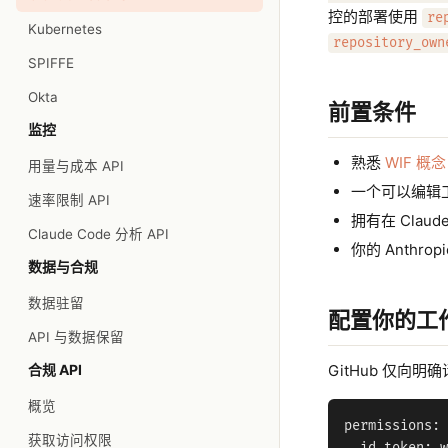
控的部署使用
re
Kubernetes
repository_own
SPIFFE
Okta
前置条件
监控
熟悉
WIF 概念
用量与成本 API
一个可以编辑
速率限制 API
拥有在 Clau
Claude Code 分析 API
你的 Anthrop
数据与合规
数据驻留
配置你的工
API 与数据保留
合规 API
GitHub 仅
概览
permissions:

获取访问权限