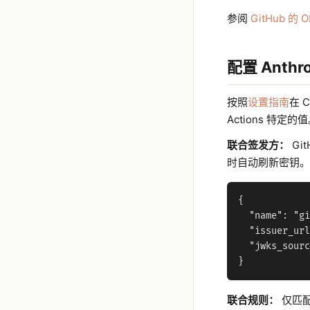
参阅
GitHub 的
配置 Anthro
按照
设置指南
在 
Actions 特定的
联合签发方：
Gi
时自动刷新密钥。
{

  "name": "gi
  "issuer_url
  "jwks_sourc
联合规则：
仅匹