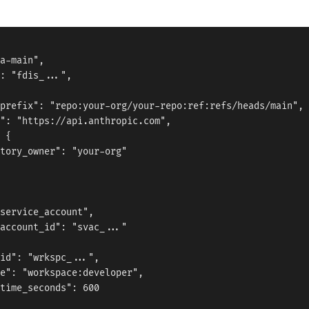
a-main",

: "fdis_...",

prefix": "repo:your-org/your-repo:ref:refs/heads/main",

": "https://api.anthropic.com",

 {

tory_owner": "your-org"

service_account",

account_id": "svac_..."

id": "wrkspc_...",

e": "workspace:developer",

time_seconds": 600
