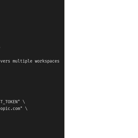


vers multiple workspaces

T_TOKEN" \

opic.com" \
