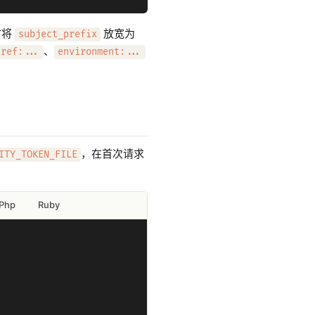
才将
放宽为
subject_prefix
、
ref:...
environment:...
，在首次请求
ITY_TOKEN_FILE
Php
Ruby