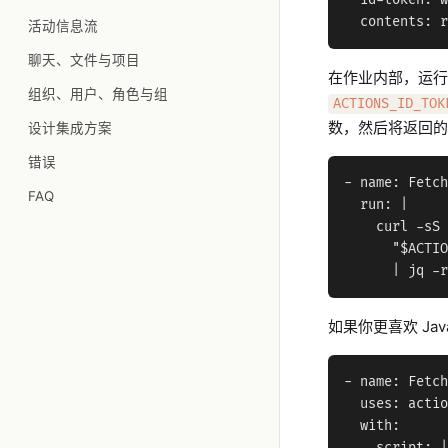
  id-token: w
活动信息流
聊天、文件与项目
在作业内部，运行
组织、用户、角色与组
ACTIONS_ID_TOK
数，然后将返回的 JS
设计集成方案
错误
- name: Fetch
FAQ
  run: |

    curl -sS 
      "$ACTIO
如果你更喜欢 Java
- name: Fetch
  uses: actio
  with:
