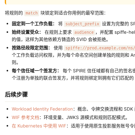
将规则的
块锁定到适合你用例的最窄范围：
match
固定到一个工作负载：
将
设置为完整的 SP
subject_prefix
始终设置受众：
在规则上要求
，并配置 spiffe-h
audience
的值，这样为其他依赖方铸造的 SVID 会被拒绝。
按路径段限定范围：
使用
spiffe://prod.example.com/ns
个工作负载访问权限，并为每个命名空间创建单独的规则和 Ant
则。
每个信任域一个签发方：
每个 SPIRE 信任域都有自己的签名密钥和 
个注册为单独的联合签发方，并将规则绑定到拥有它们匹配的 SPI
后续步骤
Workload Identity Federation
：概念、令牌交换流程和 SDK
WIF 参考文档
：环境变量、JWKS 源模式和规则匹配模式。
在 Kubernetes 中使用 WIF
：适用于使用原生投影服务账号令牌而