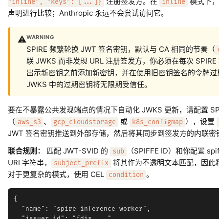
注册签发方。在
模式下，
"inline", "keys": [...]}
inline
声明进行比较；Anthropic 永远不会尝试访问它。
WARNING
⚠️
SPIRE 频繁轮换 JWT 签名密钥，默认与 CA 相同的节奏（
联 JWKS 而非发现 URL 注册签发方，你必须在每次 SPI
出示新密钥之前添加新密钥，并在使用旧密钥签名的令牌过
JWKS 中的过期密钥将无限期受信任。
要在不暴露公共发现端点的情况下自动化 JWKS 更新，请配置 SPIRE
（
、
或
），设置
aws_s3
gcp_cloudstorage
k8s_configmap
JWT 签名密钥推送到外部存储，然后将其同步到签发方的内联密
联合规则：
匹配 JWT-SVID 的
（SPIFFE ID）和你配置 spif
sub
URI 字符串，
将其作为不透明文本匹配，因此
subject_prefix
对于更复杂的模式，使用 CEL
。
condition
{

  "name": "spire-inference-worker",

  "issuer_id": "fdis_...",
