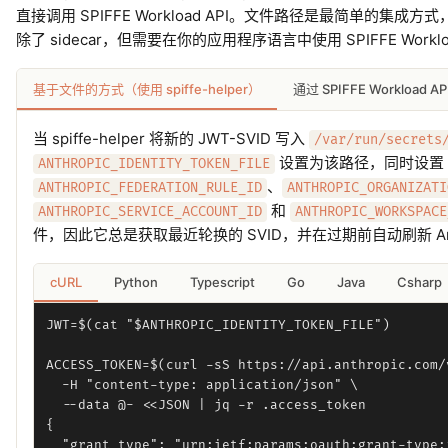
直接调用 SPIFFE Workload API。文件路径是最简单的集成
除了 sidecar，但需要在你的应用程序语言中使用 SPIFFE Worklo
基于文件的方式（使用 spiffe-helper）
通过 SPIFFE Workload
当 spiffe-helper 将新的 JWT-SVID 写入
/var/run/secrets
设置为该路径，同时设置
ANTHROPIC_IDENTITY_TOKEN_FILE
、
ANTHROPIC_FEDERATION_RULE_ID
ANTHROPIC_ORGANIZATI
和
ANTHROPIC_SERVICE_ACCOUNT_ID
ANTHROPIC_WORKSPACE
件，因此它总是获取最近轮换的 SVID，并在过期前自动刷新 Ant
cURL
Python
Typescript
Go
Java
Csharp
JWT=$(cat "$ANTHROPIC_IDENTITY_TOKEN_FILE")

ACCESS_TOKEN=$(curl -sS https://api.anthropic.com/v
  -H "content-type: application/json" \

  --data @- <<JSON | jq -r .access_token

{

  "grant_type": "urn:ietf:params:oauth:grant-type:j