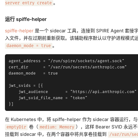
。
server entry create
运行 spiffe-helper
spiffe-helper
是一个 sidecar 工具，连接到 SPIRE Agent 
入文件，并在过期前重新获取。该辅助程序默认以守护进程模式
。
daemon_mode = true
agent_address = "/run/spire/sockets/agent.sock"

cert_dir      = "/var/run/secrets/anthropic.com"

daemon_mode   = true

jwt_svids = [{

    jwt_audience       = "https://api.anthropic.com"

    jwt_svid_file_name = "token"

在 Kubernetes 中，将 spiffe-helper 作为 sidecar 
卷（
），这样 Bearer SVID 永远
emptyDir
medium: Memory
挂载到 sidecar 中，在两个容器中将共享卷挂载到
/var/run/se