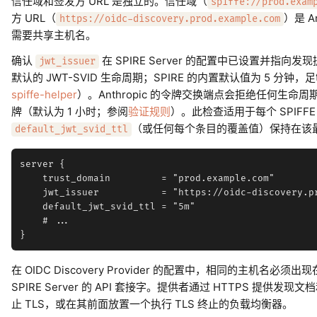
信任域和签发方 URL 是独立的。信任域（
spiffe://prod.exam
方 URL（
）是 A
https://oidc-discovery.prod.example.com
需要共享主机名。
确认
在 SPIRE Server 的配置中已设置并指向
jwt_issuer
默认的 JWT-SVID 生命周期；SPIRE 的内置默认值为 5 分
spiffe-helper
）。Anthropic 的令牌交换端点会拒绝任何生
牌（默认为 1 小时；参阅
验证规则
）。此检查适用于每个 SPIFFE
（或任何每个条目的覆盖值）保持在该
default_jwt_svid_ttl
server {

    trust_domain         = "prod.example.com"

    jwt_issuer           = "https://oidc-discovery.pr
    default_jwt_svid_ttl = "5m"

    # ...

在 OIDC Discovery Provider 的配置中，相同的主机名必须出
SPIRE Server 的 API 套接字。提供者通过 HTTPS 提供发现
止 TLS，或在其前面放置一个执行 TLS 终止的负载均衡器。