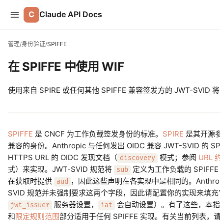
C
Claude API Docs
管理
/
身份验证
/
SPIFFE
在 SPIFFE 中使用 WIF
使用来自 SPIRE 或任何其他 SPIFFE 兼容签发方的 JWT-SVID 将 
SPIFFE
是 CNCF 为工作负载签发身份的标准。
SPIRE
是其开源参
兼容的身份。Anthropic 与任何发出 OIDC 兼容 JWT-SVID 
HTTPS URL 的 OIDC 发现文档（
模式；参阅
URL 
discovery
式）来实现。JWT-SVID 规范将
定义为工作负载的 SPIFFE ID
sub
在获取时提供
，因此这些声明在各实现中是相同的。Anthrop
aud
SVID 规范并未强制要求这两个字段，因此请配置你的实现来填充它们
服务器设置，
会自动设置）。有了这些，本指
jwt_issuer
iat
和
限定规则范围
部分适用于任何 SPIFFE 实现。有关当前列表，请参