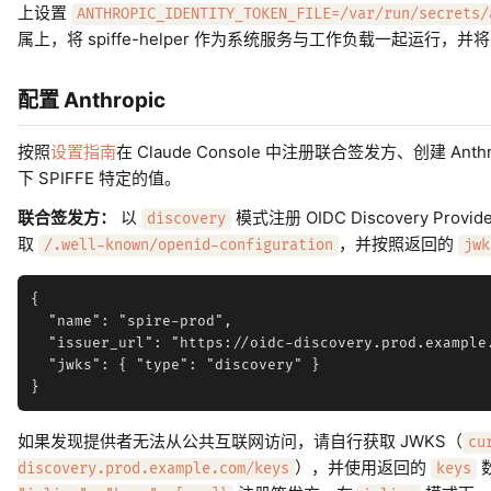
上设置
ANTHROPIC_IDENTITY_TOKEN_FILE=/var/run/secrets/
属上，将 spiffe-helper 作为系统服务与工作负载一起运行，
配置 Anthropic
按照
设置指南
在 Claude Console 中注册联合签发方、创建 A
下 SPIFFE 特定的值。
联合签发方：
以
模式注册 OIDC Discovery Provid
discovery
取
，并按照返回的
/.well-known/openid-configuration
jwk
{

  "name": "spire-prod",

  "issuer_url": "https://oidc-discovery.prod.example.
  "jwks": { "type": "discovery" }

如果发现提供者无法从公共互联网访问，请自行获取 JWKS（
cu
），并使用返回的
discovery.prod.example.com/keys
keys