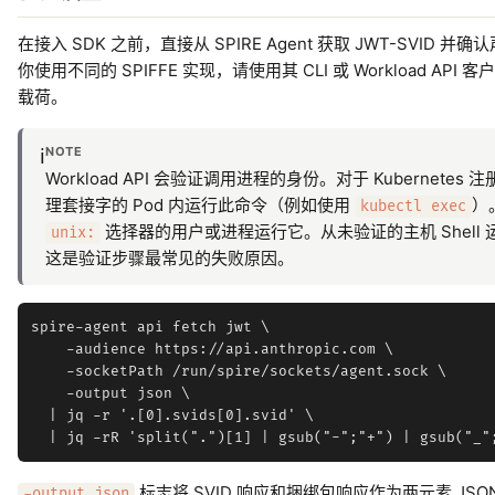
在接入 SDK 之前，直接从 SPIRE Agent 获取 JWT-SVI
你使用不同的 SPIFFE 实现，请使用其 CLI 或 Workload API
载荷。
NOTE
ℹ️
Workload API 会验证调用进程的身份。对于 Kuberne
理套接字的 Pod 内运行此命令（例如使用
）
kubectl exec
选择器的用户或进程运行它。从未验证的主机 Shell
unix:
这是验证步骤最常见的失败原因。
spire-agent api fetch jwt \

    -audience https://api.anthropic.com \

    -socketPath /run/spire/sockets/agent.sock \

    -output json \

  | jq -r '.[0].svids[0].svid' \

标志将 SVID 响应和捆绑包响应作为两元素 JS
-output json