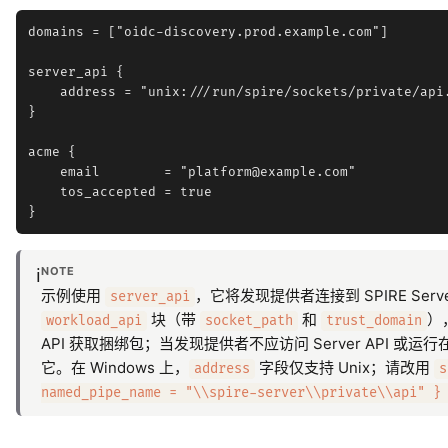
domains = ["oidc-discovery.prod.example.com"]

server_api {

    address = "unix:///run/spire/sockets/private/api.
}

acme {

    email        = "platform@example.com"

    tos_accepted = true

NOTE
ℹ️
示例使用
，它将发现提供者连接到 SPIRE Ser
server_api
块（带
和
），
workload_api
socket_path
trust_domain
API 获取捆绑包；当发现提供者不应访问 Server API 或运行
它。在 Windows 上，
字段仅支持 Unix；请改用
address
s
named_pipe_name = "\\spire-server\\private\\api" }