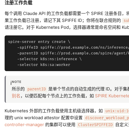
注册工作负载
每个调用 Claude API 的工作负载都需要一个 SPIRE 注册条目，
果工作负载已注册，请记下其 SPIFFE ID；你将在联合规则的
su
请注册它。对于 Kubernetes Pod，选择器通常是命名空间和 Kub
spire-server entry create \

    -spiffeID spiffe://prod.example.com/ns/inference/
    -parentID spiffe://prod.example.com/spire/agent/k
    -selector k8s:ns:inference \

NOTE
ℹ️
所示的
是单个节点的自动生成的代理 ID。对于
parentID
别名
，以便匹配每个节点上的工作负载，如
SPIRE Kubern
Kubernetes 外部的工作负载使用主机级选择器，如
unix:uid:1
理的 unix workload attestor 配置中设置
discover_workload_p
controller-manager
的集群可以使用
自定义
ClusterSPIFFEID