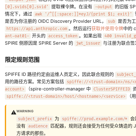
提取裸令牌。在没有
的旧版 S
[0].svids[0].svid'
-output
情况下，通过
awk '/^[[:space:]]*eyJ/{print $1; exit}'
是否为你注册的 OIDC Discovery Provider URL，
是否为工作
sub
。然后运行
获取并使用令牌
中的 
https://api.anthropic.com
开头的
。如果出现
ant-oat01-
access_token
400 invalid_g
SPIRE 侧原因是 SPIRE Server 的
与注册为联合签发
jwt_issuer
限定规则范围
SPIFFE ID 路径约定由运维人员定义，因此联合规则的
subject_
用的路径方案。常见方案包括
spiffe://<trust-domain>/ns/<
（spire-controller-manager 中
account>
ClusterSPIFFEID
（用
spiffe://<trust-domain>/host/<hostname>/<service>
WARNING
⚠️
为
会
subject_prefix
spiffe://prod.example.com/*
没有
匹配器，规则还会接受为任何受众铸造的 JW
audience
方请求的那些。