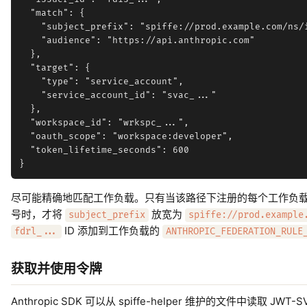
  "match": {

    "subject_prefix": "spiffe://prod.example.com/ns/i
    "audience": "https://api.anthropic.com"

  },

  "target": {

    "type": "service_account",

    "service_account_id": "svac_..."

  },

  "workspace_id": "wrkspc_...",

  "oauth_scope": "workspace:developer",

  "token_lifetime_seconds": 600

尽可能精确地匹配工作负载。只有当该路径下注册的每个工作负载都需要
号时，才将
放宽为
subject_prefix
spiffe://prod.example
ID 添加到工作负载的
fdrl_...
ANTHROPIC_FEDERATION_RULE
获取并使用令牌
Anthropic SDK 可以从 spiffe-helper 维护的文件中读取