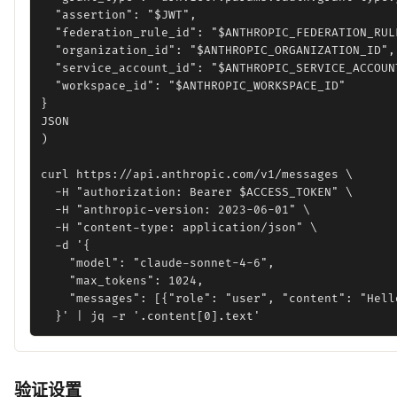
  "assertion": "$JWT",

  "federation_rule_id": "$ANTHROPIC_FEDERATION_RULE
  "organization_id": "$ANTHROPIC_ORGANIZATION_ID",

  "service_account_id": "$ANTHROPIC_SERVICE_ACCOUNT
  "workspace_id": "$ANTHROPIC_WORKSPACE_ID"

}

JSON

)

curl https://api.anthropic.com/v1/messages \

  -H "authorization: Bearer $ACCESS_TOKEN" \

  -H "anthropic-version: 2023-06-01" \

  -H "content-type: application/json" \

  -d '{

    "model": "claude-sonnet-4-6",

    "max_tokens": 1024,

    "messages": [{"role": "user", "content": "Hello
验证设置