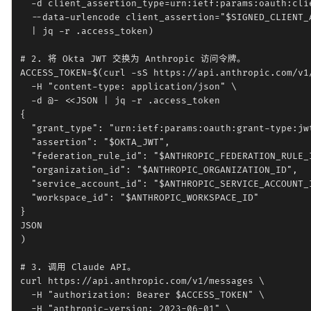
  -d client_assertion_type=urn:ietf:params:oauth:clie
  --data-urlencode client_assertion="$SIGNED_CLIENT_A
  | jq -r .access_token)

# 2. 将 Okta JWT 交换为 Anthropic 访问令牌。

ACCESS_TOKEN=$(curl -sS https://api.anthropic.com/v1/
  -H "content-type: application/json" \

  -d @- <<JSON | jq -r .access_token

{

  "grant_type": "urn:ietf:params:oauth:grant-type:jwt
  "assertion": "$OKTA_JWT",

  "federation_rule_id": "$ANTHROPIC_FEDERATION_RULE_I
  "organization_id": "$ANTHROPIC_ORGANIZATION_ID",

  "service_account_id": "$ANTHROPIC_SERVICE_ACCOUNT_I
  "workspace_id": "$ANTHROPIC_WORKSPACE_ID"

}

JSON

)

# 3. 调用 Claude API。

curl https://api.anthropic.com/v1/messages \

  -H "authorization: Bearer $ACCESS_TOKEN" \

  -H "anthropic-version: 2023-06-01" \
