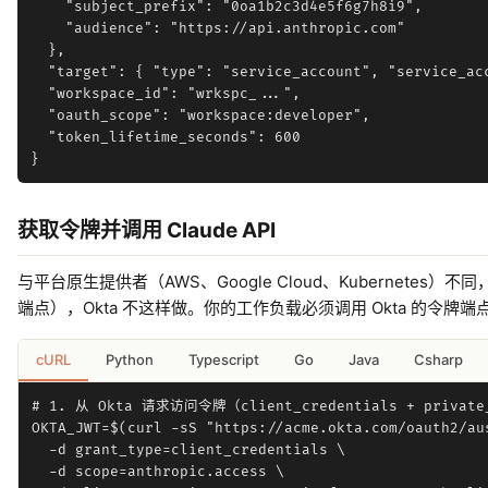
    "subject_prefix": "0oa1b2c3d4e5f6g7h8i9",

    "audience": "https://api.anthropic.com"

  },

  "target": { "type": "service_account", "service_acc
  "workspace_id": "wrkspc_...",

  "oauth_scope": "workspace:developer",

  "token_lifetime_seconds": 600

获取令牌并调用 Claude API
与平台原生提供者（AWS、Google Cloud、Kubernet
端点），Okta 不这样做。你的工作负载必须调用 Okta 的令牌端点获取
cURL
Python
Typescript
Go
Java
Csharp
# 1. 从 Okta 请求访问令牌（client_credentials + private_
OKTA_JWT=$(curl -sS "https://acme.okta.com/oauth2/aus
  -d grant_type=client_credentials \

  -d scope=anthropic.access \
