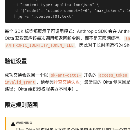
  -H "content-type: application/json" \

  -d '{"model": "claude-sonnet-4-6", "max_tokens": 1
每个 SDK 标签都展示了可调用模式：Anthropic SDK 会在 
Okta 获取器应该每次调用都返回新令牌，而不是无限期缓存。
an
，因此对于长时间运行的 Sh
ANTHROPIC_IDENTITY_TOKEN_FILE
验证设置
成功交换会返回一个以
开头的
sk-ant-oat01-
access_token
，请参阅
排查交换失败
；最常见的 Okta 侧原因
invalid_grant
路径；Okta 组织授权服务器不可用）。
限定规则范围
WARNING
⚠️
同一 Okta 授权服务器下的多个服务应用程序共享同一个