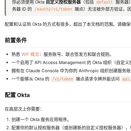
你必须使用 Okta
自定义授权服务器
（包括
服务器）
default
务器 ID 的
端点）无法被外部方验证，因为
/oauth2/v1/token
配置和认证到 Okta 的方式有很多，超出了本文档的范围。请
前置条件
熟悉
WIF 概念
：服务账号、联合签发方和联合规则。
一个启用了 API Access Management 的 Okta 组织（
拥有在 Claude Console 中为你的 Anthropic 组织
一个能够从 Okta 的
端点请求令牌并能访问
/v1/token
api
配置 Okta
在高层次上你需要：
创建一个 Okta 服务应用程序。
配置你的默认授权服务器（或创建新的自定义授权服务器），