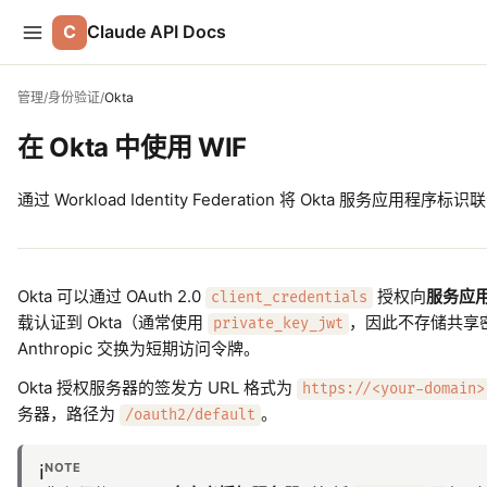
C
Claude API Docs
管理
/
身份验证
/
Okta
在 Okta 中使用 WIF
通过 Workload Identity Federation 将 Okta 服务应用程序标识联
Okta 可以通过 OAuth 2.0
授权向
服务应
client_credentials
载认证到 Okta（通常使用
，因此不存储共享密钥）
private_key_jwt
Anthropic 交换为短期访问令牌。
Okta 授权服务器的签发方 URL 格式为
https://<your-domain>
务器，路径为
。
/oauth2/default
NOTE
ℹ️