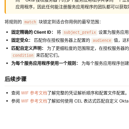
应用程序，因此任何能注册服务应用程序的团队都可以获取联合 A
将规则的
块锁定到适合你用例的最窄范围：
match
固定精确的 Client ID：
将
设置为服务应用程序
subject_prefix
固定受众：
匹配你在授权服务器上配置的
值，这
audience
匹配自定义声明：
为了更细粒度的范围限定，在授权服务器
来匹配它们。
condition
为每个服务应用程序使用一个规则：
为每个服务应用程序创建
后续步骤
查阅
WIF 参考文档
了解完整的凭证解析顺序和配置文件配置
参阅
WIF 参考文档
了解如何使用 CEL 表达式匹配自定义 Okta