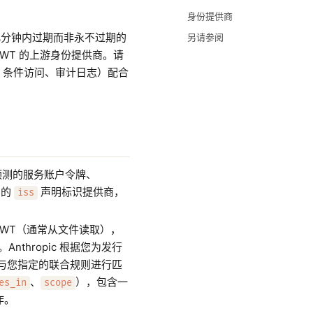
身份提供商
并替换为在几分钟内过期而非永不过期的
另请参阅
WT 的上游身份提供商。请
身份绑定、条件访问、审计日志）配合
 预测的服务账户令牌、
T 的
声明标识提供商，
iss
JWT（通常从文件读取），
。Anthropic 根据您为发行
明与您指定的联合规则进行匹
、
），包含一
es_in
scope
作。