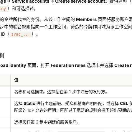
ngs → Service accounts → Create service account
。提供名称
）和可选描述。
loy
的令牌所代表的身份。从该工作空间的
Members
页面将服务账户
步中的联合规则指向一个工作空间，铸造的令牌作用域为该工作空
ID（
）。
svac_...
则
oad identity
页面，打开
Federation rules
选项卡并选择
Create r
值
名称和可选描述。选择您在第 1 步中注册的发行方。
选择
Static
进行主题前缀、受众和精确声明匹配，或选择
CEL
配您的 IdP 允许的声明：匹配过于宽泛的规则会授予超出预期的
选择您在第 2 步中创建的服务账户。