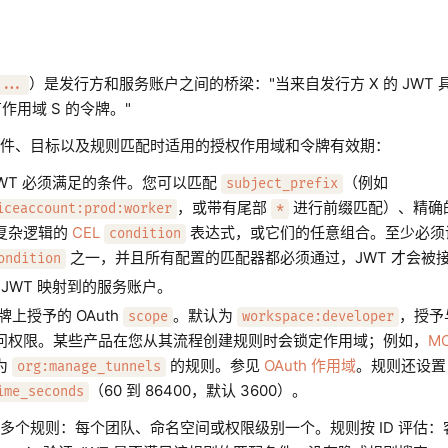
）是发行方和服务账户之间的桥梁："当来自发行方 X 的 JWT 
...
作用域 S 的令牌。"
件、目标以及规则匹配时适用的授权作用域和令牌有效期：
JWT 必须满足的条件。您可以匹配
（例如
subject_prefix
，或带有尾部
进行前缀匹配）、精确
iceaccount:prod:worker
*
复杂逻辑的
CEL
表达式，或它们的任意组合。至少必须
condition
之一，并且所有配置的匹配器都必须通过，JWT 才会被
ondition
 JWT 映射到的服务账户。
上授予的 OAuth
。默认为
，授予
scope
workspace:developer
问权限。某些产品在您从其流程创建规则时会锁定作用域；例如，
M
为
的规则。参见
OAuth 作用域
。规则还设置
org:manage_tunnels
（60 到 86400，默认 3600）。
ime_seconds
多个规则：每个团队、命名空间或权限级别一个。规则按 ID 评估