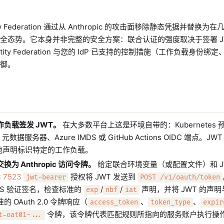
entity Federation 通过从 Anthropic 的攻击面移除静态凭据
全态势。它本身并非完整的安全方案：联合认证的强度取决于签署 J
Identity Federation 与您的 IdP 已支持的控制措施（工作负载
御。
工作负载签发 JWT。
在大多数平台上这是环境自带的：Kubernetes
ud 元数据服务器、Azure IMDS 或 GitHub Actions OIDC 端点。JW
他声明标识特定的工作负载。
 交换为 Anthropic 访问令牌。
给定联合环境变量（或配置文件）和 
 7523
授权将 JWT 发送到
jwt-bearer
POST /v1/oauth/token
KS 验证签名，检查标准的
/
/
声明，并将 JWT 的声
exp
nbf
iat
 OAuth 2.0 令牌响应（
、
、
access_token
token_type
expir
令牌，该令牌代表匹配规则所指向的服务账户执行操
t-oat01-...