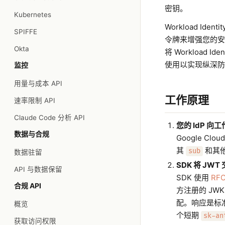
密钥。
Kubernetes
Workload Id
SPIFFE
令牌来增强您的安
Okta
将 Workload 
使用以实现纵深防
监控
用量与成本 API
工作原理
速率限制 API
Claude Code 分析 API
您的 IdP 向
数据与合规
Google Clo
其
和其
sub
数据驻留
SDK 将 JWT
API 与数据保留
SDK 使用
RFC
合规 API
方注册的 JW
配。响应是标准的
概览
个短期
sk-an
获取访问权限