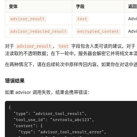
变体
字段
返回
Adv
advisor_result
text
Ad
advisor_redacted_result
encrypted_content
对于
，
字段包含人类可读的建议。对于
advisor_result
text
法读取的不透明数据；在下一轮中，服务器会解密它并将纯文本渲染到 
在两种情况下，请在后续轮次中原样传回内容。如果你在对话中途切换 
错误结果
如果 advisor 调用失败，结果会携带错误：
{

  "type": "advisor_tool_result",

  "tool_use_id": "srvtoolu_abc123",

  "content": {

    "type": "advisor_tool_result_error",
