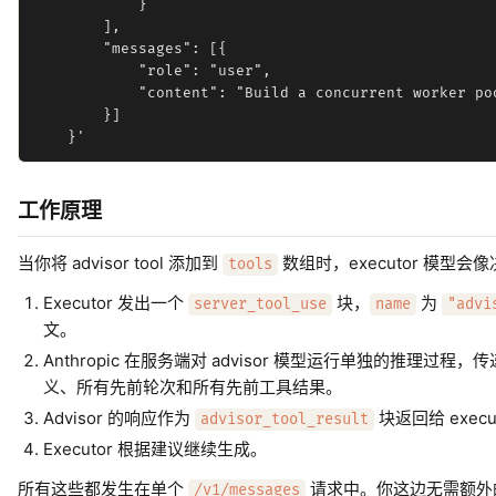
            }

        ],

        "messages": [{

            "role": "user",

            "content": "Build a concurrent worker po
        }]

工作原理
当你将 advisor tool 添加到
数组时，executor 模型会像
tools
Executor 发出一个
块，
为
server_tool_use
name
"advi
文。
Anthropic 在服务端对 advisor 模型运行单独的推理过程，
义、所有先前轮次和所有先前工具结果。
Advisor 的响应作为
块返回给 execu
advisor_tool_result
Executor 根据建议继续生成。
所有这些都发生在单个
请求中。你这边无需额外
/v1/messages