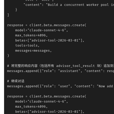
        "content": "Build a concurrent worker pool in
    }

]

response = client.beta.messages.create(

    model="claude-sonnet-4-6",

    max_tokens=4096,

    betas=["advisor-tool-2026-03-01"],

    tools=tools,

    messages=messages,

)

# 将完整的响应内容（包括所有 advisor_tool_result 块）追加到
messages.append({"role": "assistant", "content": resp
# 继续对话

messages.append({"role": "user", "content": "Now add 
response = client.beta.messages.create(

    model="claude-sonnet-4-6",

    max_tokens=4096,

    betas=["advisor-tool-2026-03-01"],
