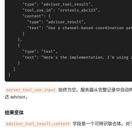
      "type": "advisor_tool_result",

      "tool_use_id": "srvtoolu_abc123",

      "content": {

        "type": "advisor_result",

        "text": "Use a channel-based coordination pa
      }

    },

    {

      "type": "text",

      "text": "Here's the implementation. I'm using 
    }

  ]

始终为空。服务器从完整记录中自动构建 ad
server_tool_use.input
达 advisor。
结果变体
字段是一个可辨识联合体。对于成
advisor_tool_result.content