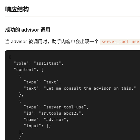
响应结构
成功的 advisor 调用
当 advisor 被调用时，助手内容中会出现一个
server_tool_use
{

  "role": "assistant",

  "content": [

    {

      "type": "text",

      "text": "Let me consult the advisor on this."

    },

    {

      "type": "server_tool_use",

      "id": "srvtoolu_abc123",

      "name": "advisor",

      "input": {}

    },

    {
