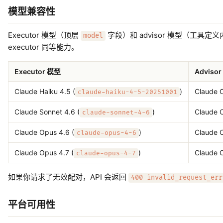
模型兼容性
Executor 模型（顶层
字段）和 advisor 模型（工具定
model
executor 同等能力。
Executor 模型
Adviso
Claude Haiku 4.5 (
)
Claude O
claude-haiku-4-5-20251001
Claude Sonnet 4.6 (
)
Claude O
claude-sonnet-4-6
Claude Opus 4.6 (
)
Claude O
claude-opus-4-6
Claude Opus 4.7 (
)
Claude O
claude-opus-4-7
如果你请求了无效配对，API 会返回
400 invalid_request_err
平台可用性