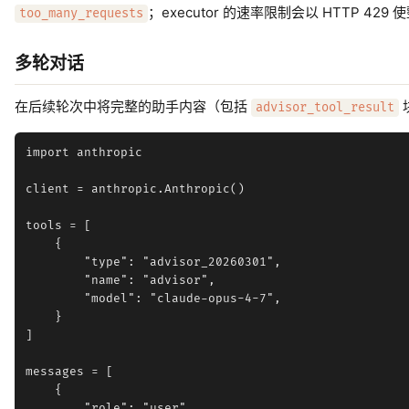
；executor 的速率限制会以 HTTP 42
too_many_requests
多轮对话
在后续轮次中将完整的助手内容（包括
advisor_tool_result
import anthropic

client = anthropic.Anthropic()

tools = [

    {

        "type": "advisor_20260301",

        "name": "advisor",

        "model": "claude-opus-4-7",

    }

]

messages = [

    {

        "role": "user",
