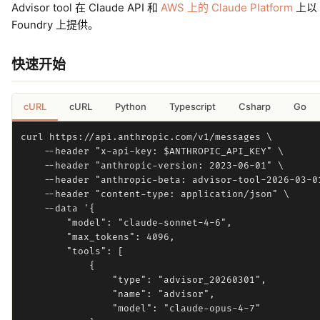
Advisor tool 在 Claude API 和
AWS 上的 Claude Platform
上以 b
Foundry 上提供。
快速开始
cURL
cURL
Python
Typescript
Csharp
Go
curl https://api.anthropic.com/v1/messages \

    --header "x-api-key: $ANTHROPIC_API_KEY" \

    --header "anthropic-version: 2023-06-01" \

    --header "anthropic-beta: advisor-tool-2026-03-01
    --header "content-type: application/json" \

    --data '{

        "model": "claude-sonnet-4-6",

        "max_tokens": 4096,

        "tools": [

            {

                "type": "advisor_20260301",

                "name": "advisor",

                "model": "claude-opus-4-7"
