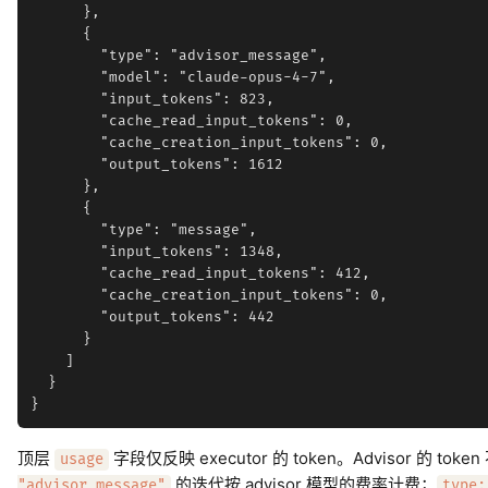
      },

      {

        "type": "advisor_message",

        "model": "claude-opus-4-7",

        "input_tokens": 823,

        "cache_read_input_tokens": 0,

        "cache_creation_input_tokens": 0,

        "output_tokens": 1612

      },

      {

        "type": "message",

        "input_tokens": 1348,

        "cache_read_input_tokens": 412,

        "cache_creation_input_tokens": 0,

        "output_tokens": 442

      }

    ]

  }

顶层
字段仅反映 executor 的 token。Advisor 
usage
的迭代按 advisor 模型的费率计费；
"advisor_message"
type: