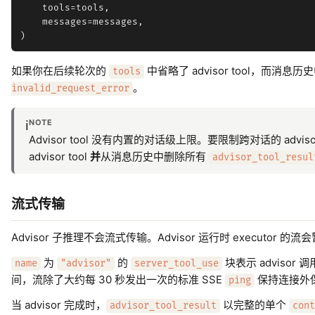
    tools=tools,

    messages=messages,

如果你在后续轮次的
中省略了 advisor tool，而消息
tools
。
invalid_request_error
NOTE
ℹ️
Advisor tool 没有内置的对话级上限。要限制跨对话的 ad
advisor tool
并
从消息历史中删除所有
advisor_tool_resul
流式传输
Advisor 子推理不会流式传输。Advisor 运行时 executo
为
的
块表示 adviso
name
"advisor"
server_tool_use
间，流除了大约每 30 秒发出一次的标准 SSE
保持连接外保持
ping
当 advisor 完成时，
以完整的单个
advisor_tool_result
cont