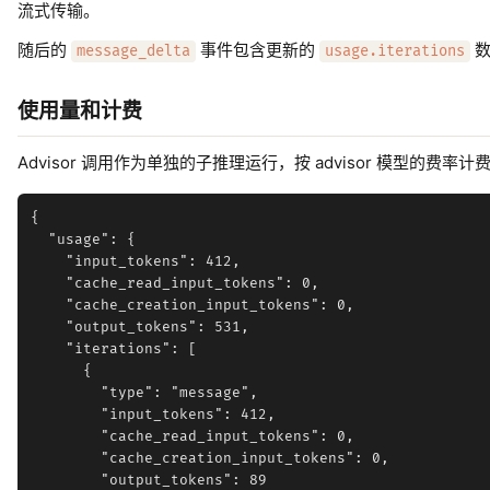
流式传输。
随后的
事件包含更新的
数
message_delta
usage.iterations
使用量和计费
Advisor 调用作为单独的子推理运行，按 advisor 模型的费
{

  "usage": {

    "input_tokens": 412,

    "cache_read_input_tokens": 0,

    "cache_creation_input_tokens": 0,

    "output_tokens": 531,

    "iterations": [

      {

        "type": "message",

        "input_tokens": 412,

        "cache_read_input_tokens": 0,

        "cache_creation_input_tokens": 0,

        "output_tokens": 89
