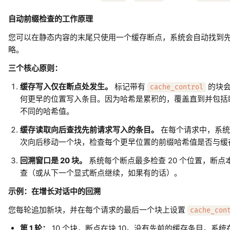
自动前缀检查的工作原理
您可以在静态内容的末尾只使用一个缓存断点，系统会自动找到
略。
三个核心原则：
缓存写入仅在断点处发生。
标记带有
的块会
cache_control
何更早的位置写入条目。因为哈希是累积的，覆盖直到并包括
不同的哈希值。
缓存读取向后查找先前请求写入的条目。
在每个请求中，系统
次向后移动一个块，检查每个更早位置的前缀哈希值是否与缓
回溯窗口是 20 块。
系统每个断点最多检查 20 个位置，断
查（或从下一个显式断点继续，如果有的话）。
示例：在增长对话中的回溯
您每轮追加新块，并在每个请求的最后一个块上设置
cache_con
第 1 轮：
10 个块，断点在块 10。没有先前的缓存条目。系统在