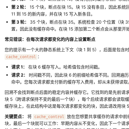
第 2 轮：
15 个块，断点在块 15。块 15 没有条目，因此系统
11 到 15 的新内容，并在块 15 写入新条目。
第 3 轮：
35 个块，断点在块 35。系统检查 20 个位置（块 
置，因此没有缓存命中。在块 15 添加第二个断点会从那里开
常见错误：在每次请求都变化的内容上设置断点
您的提示有一个大的静态系统上下文（块 1 到 5），后面是包含时
：
cache_control
请求 1：
在块 6 缓存写入。哈希值包含时间戳。
请求 2：
时间戳不同，因此块 6 的前缀哈希值不同。回溯遍历块
命中。您每次请求都支付新的缓存写入费用，却从未获得读取
回溯不会找到断点后面的稳定内容并缓存它。它找到的是先前请
块 5（跨请求保持不变的最后一个块），每个后续请求都会读取
缓存块上，在此结构中这是每次请求都变化的块，因此请改用块 5
关键要点：
将
放在您想要共享缓存的请求中前缀
cache_control
块，最后一个块就可以工作：早期内容从不变化，因此下一个请