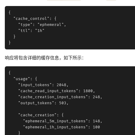
{

  "cache_control": {

    "type": "ephemeral",

    "ttl": "1h"

  }

响应将包含详细的缓存信息，如下所示：
{

  "usage": {

    "input_tokens": 2048,

    "cache_read_input_tokens": 1800,

    "cache_creation_input_tokens": 248,

    "output_tokens": 503,

    "cache_creation": {

      "ephemeral_5m_input_tokens": 148,

      "ephemeral_1h_input_tokens": 100

    }
