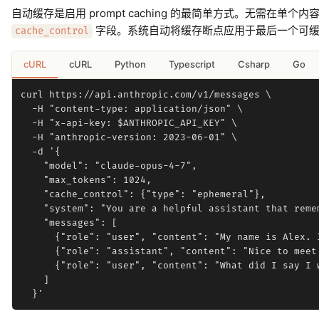
自动缓存是启用 prompt caching 的最简单方式。无需在单个
字段。系统自动将缓存断点应用于最后一个可
cache_control
cURL
cURL
Python
Typescript
Csharp
Go
curl https://api.anthropic.com/v1/messages \

  -H "content-type: application/json" \

  -H "x-api-key: $ANTHROPIC_API_KEY" \

  -H "anthropic-version: 2023-06-01" \

  -d '{

    "model": "claude-opus-4-7",

    "max_tokens": 1024,

    "cache_control": {"type": "ephemeral"},

    "system": "You are a helpful assistant that remem
    "messages": [

      {"role": "user", "content": "My name is Alex. I
      {"role": "assistant", "content": "Nice to meet
      {"role": "user", "content": "What did I say I w
    ]
