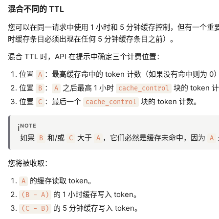
混合不同的 TTL
您可以在同一请求中使用 1 小时和 5 分钟缓存控制，但有一个重要约
时缓存条目必须出现在任何 5 分钟缓存条目之前）。
混合 TTL 时，API 在提示中确定三个计费位置：
位置
：最高缓存命中的 token 计数（如果没有命中则为 0
A
位置
：
之后最高 1 小时
块的 toke
B
A
cache_control
位置
：最后一个
块的 token 计数。
C
cache_control
NOTE
ℹ️
如果
和/或
大于
，它们必然是缓存未命中，因为
B
C
A
A
您将被收取：
的缓存读取 token。
A
的 1 小时缓存写入 token。
(B - A)
的 5 分钟缓存写入 token。
(C - B)