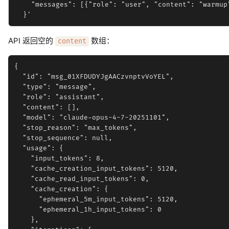
    "messages": [{"role": "user", "content": "warmup"
API 返回空的
数组：
content
{

  "id": "msg_01XFDUDYJgAACzvnptvVoYEL",

  "type": "message",

  "role": "assistant",

  "content": [],

  "model": "claude-opus-4-7-20251101",

  "stop_reason": "max_tokens",

  "stop_sequence": null,

  "usage": {

    "input_tokens": 8,

    "cache_creation_input_tokens": 5120,

    "cache_read_input_tokens": 0,

    "cache_creation": {

      "ephemeral_5m_input_tokens": 5120,

      "ephemeral_1h_input_tokens": 0

    },
