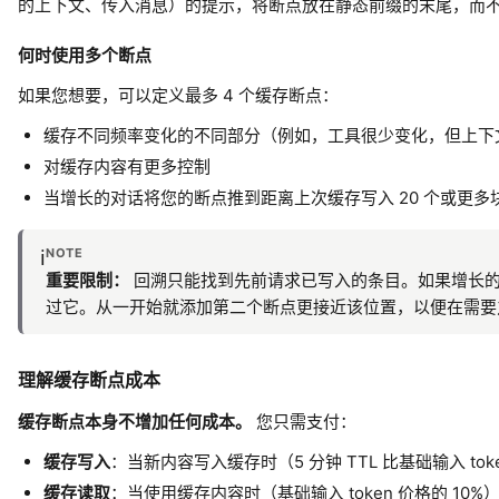
的上下文、传入消息）的提示，将断点放在静态前缀的末尾，而
何时使用多个断点
如果您想要，可以定义最多 4 个缓存断点：
缓存不同频率变化的不同部分（例如，工具很少变化，但上下
对缓存内容有更多控制
当增长的对话将您的断点推到距离上次缓存写入 20 个或更多
NOTE
ℹ️
重要限制：
回溯只能找到先前请求已写入的条目。如果增长的对
过它。从一开始就添加第二个断点更接近该位置，以便在需要
理解缓存断点成本
缓存断点本身不增加任何成本。
您只需支付：
缓存写入
：当新内容写入缓存时（5 分钟 TTL 比基础输入 toke
缓存读取
：当使用缓存内容时（基础输入 token 价格的 10%