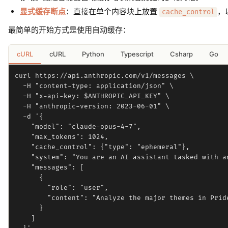
显式缓存断点
：直接在单个内容块上放置
，
cache_control
最简单的开始方式是使用自动缓存：
cURL
cURL
Python
Typescript
Csharp
Go
curl https://api.anthropic.com/v1/messages \

  -H "content-type: application/json" \

  -H "x-api-key: $ANTHROPIC_API_KEY" \

  -H "anthropic-version: 2023-06-01" \

  -d '{

    "model": "claude-opus-4-7",

    "max_tokens": 1024,

    "cache_control": {"type": "ephemeral"},

    "system": "You are an AI assistant tasked with a
    "messages": [

      {

        "role": "user",

        "content": "Analyze the major themes in Pride
      }

    ]
