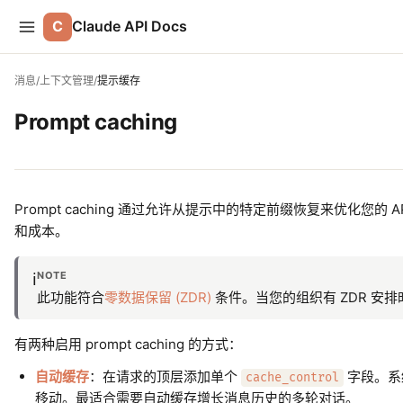
C
Claude API Docs
消息
/
上下文管理
/
提示缓存
Prompt caching
Prompt caching 通过允许从提示中的特定前缀恢复来优化
和成本。
NOTE
ℹ️
此功能符合
零数据保留 (ZDR)
条件。当您的组织有 ZDR 安排
有两种启用 prompt caching 的方式：
自动缓存
：在请求的顶层添加单个
字段。系
cache_control
移动。最适合需要自动缓存增长消息历史的多轮对话。