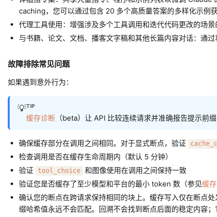
caching，您可以通过包含 20 多个高质量答案的多样化示
代理工具使用：增强涉及多个工具调用和迭代代码更改的场景的
与书籍、论文、文档、播客文字稿和其他长篇内容对话：通过
故障排除常见问题
如果遇到意外行为：
TIP
💡
缓存诊断
（beta）让 API 比较连续请求并准确报告提示前
确保缓存部分在调用之间相同。对于显式断点，验证
cache_
检查调用是否在缓存生命周期内（默认 5 分钟）
验证
和图像使用在调用之间保持一致
tool_choice
验证您是否缓存了至少模型和平台的最小 token 数（参见
缓存
确认您的断点在跨请求保持相同的块上。缓存写入仅在断点处
缀哈希值永远不会匹配。回溯不会找到断点后面的稳定内容；