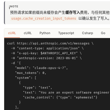
NOTE
ℹ️
预热请求如果前缀尚未缓存会产生
缓存写入
费用，与任何其他
以确认发生了写入。零
usage.cache_creation_input_tokens
cURL
cURL
Python
Typescript
Csharp
Go
curl https://api.anthropic.com/v1/messages \

  -H "content-type: application/json" \

  -H "x-api-key: $ANTHROPIC_API_KEY" \

  -H "anthropic-version: 2023-06-01" \

  -d '{

    "model": "claude-opus-4-7",

    "max_tokens": 0,

    "system": [

      {

        "type": "text",

        "text": "You are an expert software engineer
        "cache_control": {"type": "ephemeral"}

      }

    ],
