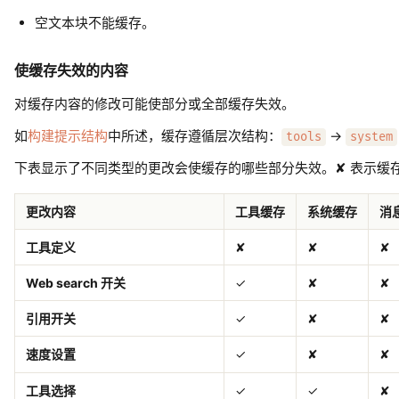
空文本块不能缓存。
使缓存失效的内容
对缓存内容的修改可能使部分或全部缓存失效。
如
构建提示结构
中所述，缓存遵循层次结构：
→
tools
system
下表显示了不同类型的更改会使缓存的哪些部分失效。✘ 表示缓
更改内容
工具缓存
系统缓存
消
工具定义
✘
✘
✘
Web search 开关
✓
✘
✘
引用开关
✓
✘
✘
速度设置
✓
✘
✘
工具选择
✓
✓
✘