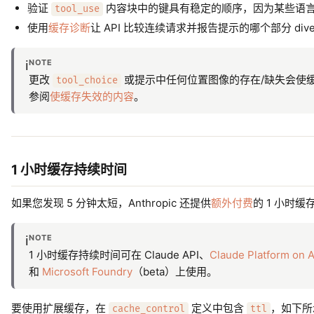
验证
内容块中的键具有稳定的顺序，因为某些语言（例
tool_use
使用
缓存诊断
让 API 比较连续请求并报告提示的哪个部分 dive
NOTE
ℹ️
更改
或提示中任何位置图像的存在/缺失会使
tool_choice
参阅
使缓存失效的内容
。
1 小时缓存持续时间
如果您发现 5 分钟太短，Anthropic 还提供
额外付费
的 1 小时
NOTE
ℹ️
1 小时缓存持续时间可在 Claude API、
Claude Platform on
和
Microsoft Foundry
（beta）上使用。
要使用扩展缓存，在
定义中包含
，如下所
cache_control
ttl