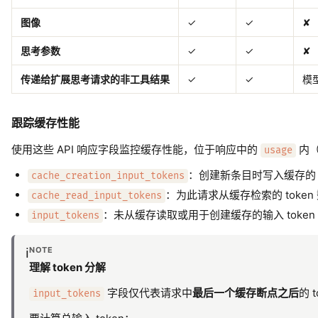
图像
✓
✓
✘
思考参数
✓
✓
✘
传递给扩展思考请求的非工具结果
✓
✓
模
跟踪缓存性能
使用这些 API 响应字段监控缓存性能，位于响应中的
内
usage
：创建新条目时写入缓存的 t
cache_creation_input_tokens
：为此请求从缓存检索的 token
cache_read_input_tokens
：未从缓存读取或用于创建缓存的输入 token
input_tokens
NOTE
ℹ️
理解 token 分解
字段仅代表请求中
最后一个缓存断点之后
的 
input_tokens