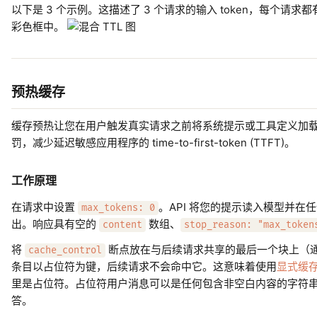
以下是 3 个示例。这描述了 3 个请求的输入 token，每个
彩色框中。
预热缓存
缓存预热让您在用户触发真实请求之前将系统提示或工具定义加载到
罚，减少延迟敏感应用程序的 time-to-first-token (TTFT)。
工作原理
在请求中设置
。API 将您的提示读入模型并在
max_tokens: 0
出。响应具有空的
数组、
content
stop_reason: "max_token
将
断点放在与后续请求共享的最后一个块上（
cache_control
条目以占位符为键，后续请求不会命中它。这意味着使用
显式缓
里是占位符。占位符用户消息可以是任何包含非空白内容的字符
答。