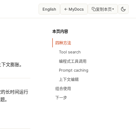
English
← MyDocs
复制本页
▾
本页内容
四种方法
Tool search
编程式工具调用
理上下文膨胀。
Prompt caching
上下文编辑
组合使用
次的长时间运行
下一步
问题。