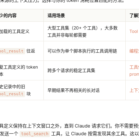
来源的上下文压力。选择与你的 token 消耗位置匹配的方法。
少的内容
适用场景
了解
大型工具集（20+ 个工具），大多数
加载的工具定义
Tool
工具并非每轮都需要
往返
可以作为单个脚本执行的工具调用链
编程
ool_result
复工具定义的 token
工具
跨多个请求的稳定工具集
本
prom
史记录中的旧
早期结果不再相关的长对话
上下
块
ool_result
h 将工具定义保持在上下文窗口之外，直到 Claude 请求它们。你不需要预
而是发送一个
工具，让 Claude 按需发现其余工具。这
tool_search