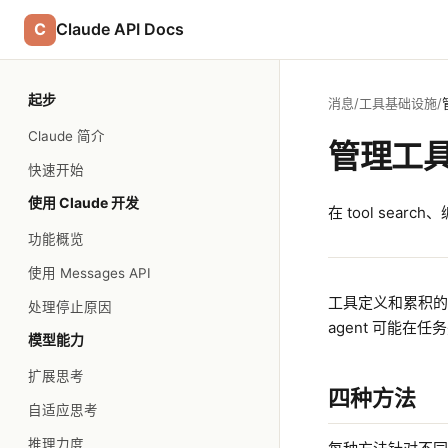
C
Claude API Docs
起步
消息
/
工具基础设施
/
Claude 简介
管理工
快速开始
使用 Claude 开发
在 tool sea
功能概览
使用 Messages API
工具定义和累积
处理停止原因
agent 可能
模型能力
扩展思考
四种方法
自适应思考
推理力度