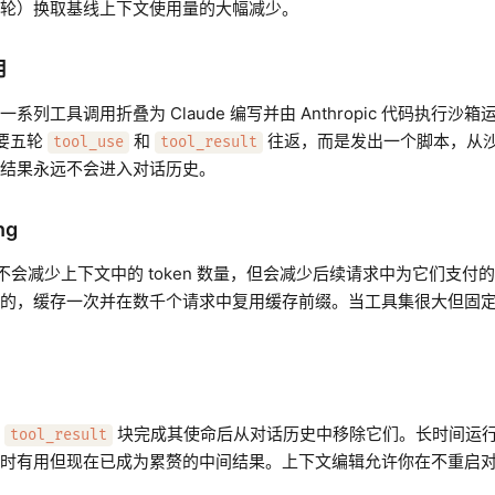
轮）换取基线上下文使用量的大幅减少。
用
系列工具调用折叠为 Claude 编写并由 Anthropic 代码执行沙
需要五轮
和
往返，而是发出一个脚本，从
tool_use
tool_result
结果永远不会进入对话历史。
ng
hing 不会减少上下文中的 token 数量，但会减少后续请求中为它们支
的，缓存一次并在数千个请求中复用缓存前缀。当工具集很大但固
的
块完成其使命后从对话历史中移除它们。长时间运行的 
tool_result
时有用但现在已成为累赘的中间结果。上下文编辑允许你在不重启