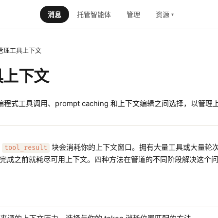
消息
托管智能体
管理
资源
▾
管理工具上下文
具上下文
rch、编程式工具调用、prompt caching 和上下文编辑之间选择，以管
的
块会消耗你的上下文窗口。拥有大量工具或大量轮
tool_result
在任务完成之前就耗尽可用上下文。四种方法在管道的不同阶段解决这个