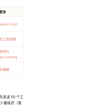
更多
 search tool
式工具调用
使用与
pt caching
文编辑
先发送 50 个工
以少量延迟（查