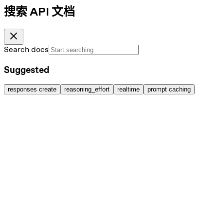
搜索 API 文档
Search docs
Suggested
responses create
reasoning_effort
realtime
prompt caching