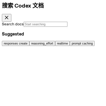
搜索 Codex 文档
Search docs
Suggested
responses create
reasoning_effort
realtime
prompt caching