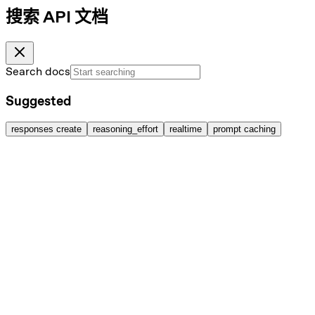
搜索 API 文档
Search docs
Suggested
responses create
reasoning_effort
realtime
prompt caching