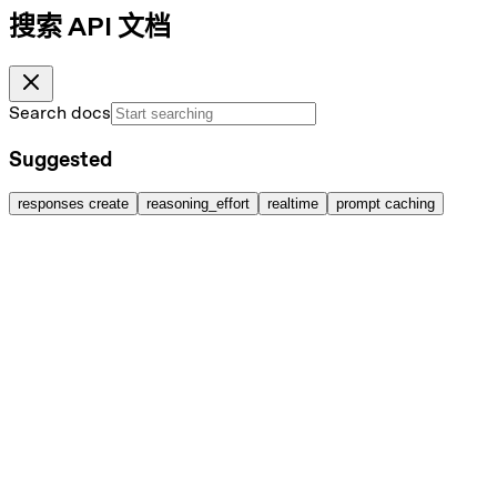
搜索 API 文档
Search docs
Suggested
responses create
reasoning_effort
realtime
prompt caching