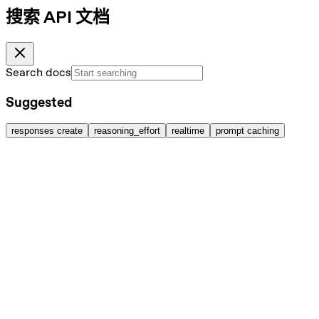
搜索 API 文档
Search docs
Suggested
responses create
reasoning_effort
realtime
prompt caching