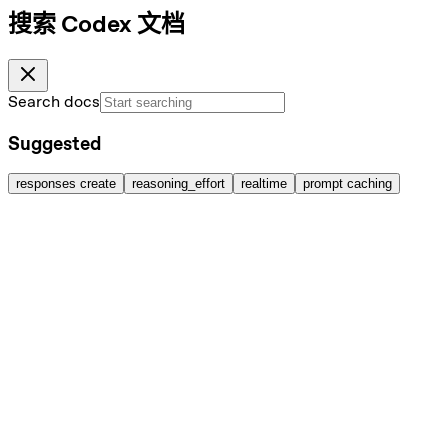
搜索 Codex 文档
Search docs
Suggested
responses create
reasoning_effort
realtime
prompt caching