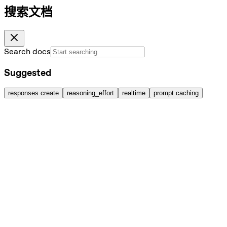
搜索文档
Search docs
Suggested
responses create
reasoning_effort
realtime
prompt caching