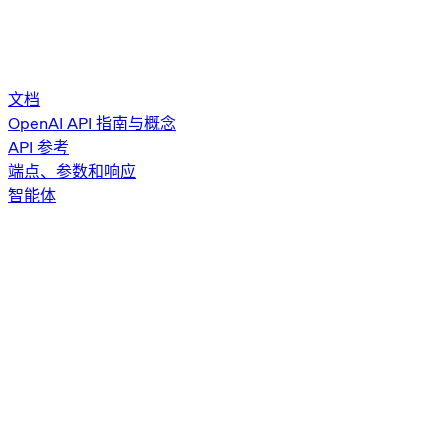
文档
OpenAI API 指南与概念
API 参考
端点、参数和响应
智能体