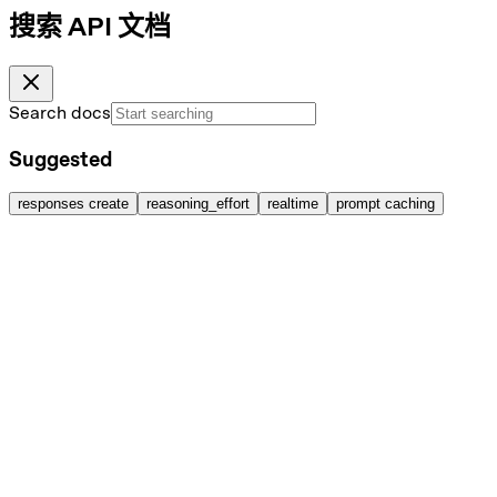
搜索 API 文档
Search docs
Suggested
responses create
reasoning_effort
realtime
prompt caching