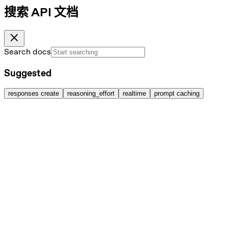
搜索 API 文档
Search docs
Suggested
responses create
reasoning_effort
realtime
prompt caching