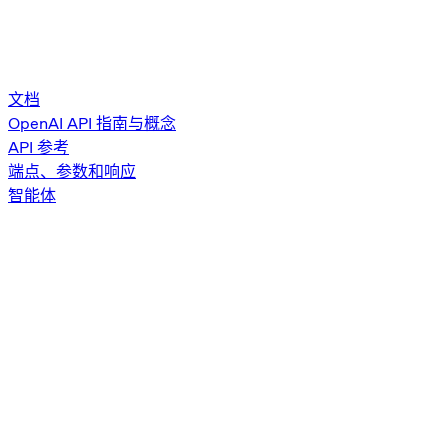
文档
OpenAI API 指南与概念
API 参考
端点、参数和响应
智能体