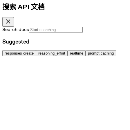
搜索 API 文档
Search docs
Suggested
responses create
reasoning_effort
realtime
prompt caching