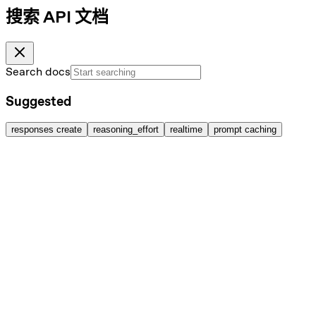
搜索 API 文档
Search docs
Suggested
responses create
reasoning_effort
realtime
prompt caching