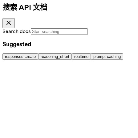
搜索 API 文档
Search docs
Suggested
responses create
reasoning_effort
realtime
prompt caching