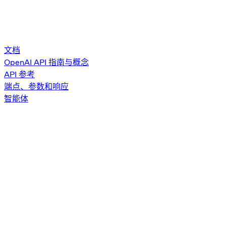
文档
OpenAI API 指南与概念
API 参考
端点、参数和响应
智能体