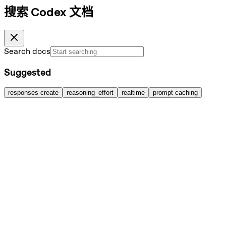
搜索 Codex 文档
Search docs
Suggested
responses create
reasoning_effort
realtime
prompt caching