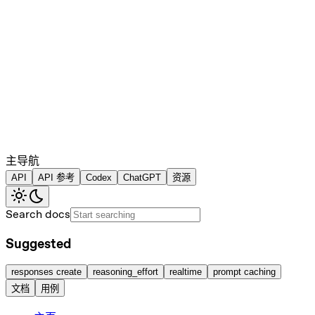
主导航
API
API 参考
Codex
ChatGPT
资源
Search docs
Suggested
responses create
reasoning_effort
realtime
prompt caching
文档
用例