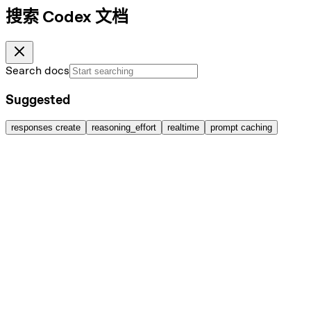
搜索 Codex 文档
Search docs
Suggested
responses create
reasoning_effort
realtime
prompt caching