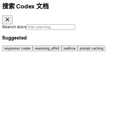
搜索 Codex 文档
Search docs
Suggested
responses create
reasoning_effort
realtime
prompt caching