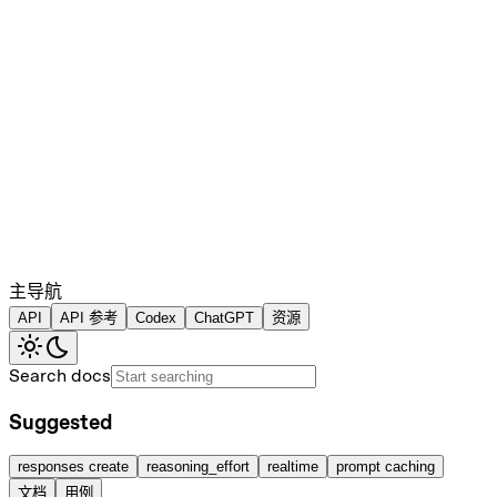
主导航
API
API 参考
Codex
ChatGPT
资源
Search docs
Suggested
responses create
reasoning_effort
realtime
prompt caching
文档
用例