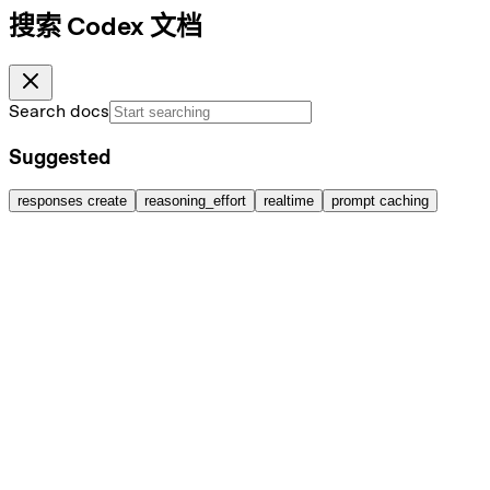
搜索 Codex 文档
Search docs
Suggested
responses create
reasoning_effort
realtime
prompt caching