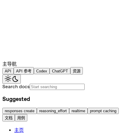
主导航
API
API 参考
Codex
ChatGPT
资源
Search docs
Suggested
responses create
reasoning_effort
realtime
prompt caching
文档
用例
主页